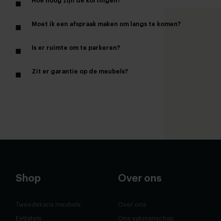
Hoe hoog zijn de kortingen?
Moet ik een afspraak maken om langs te komen?
Is er ruimte om te parkeren?
Zit er garantie op de meubels?
Shop
Over ons
Tweedekans meubels
Over ons
Eettafels
Ons vakmanschap