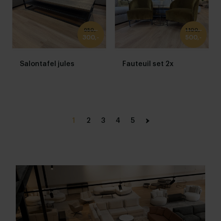
950,-
1.100,-
300,-
500,-
Salontafel jules
Fauteuil set 2x
1
2
3
4
5