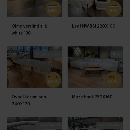
2.270,-
2.540,-
1.350,-
1.600,-
Olmo verfijnd silk
Leaf NW BSI 220X100
white 130
Zo goed als nieuw
Nieuw
2.560,-
3.140,-
1.500,-
1.300,-
Ovaal keramisch
Maze bank 350X160
240X120
Showroommodel
Showroommodel