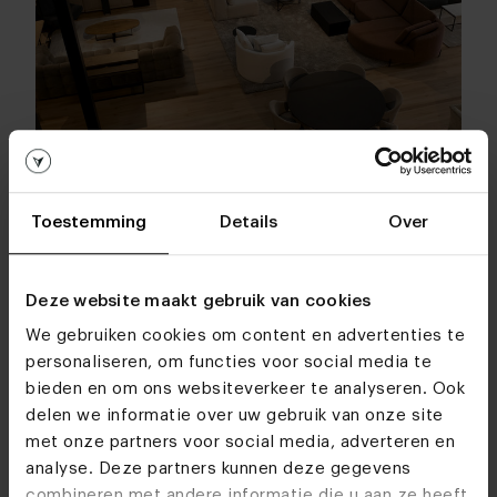
Toestemming
Details
Over
Deze website maakt gebruik van cookies
We gebruiken cookies om content en advertenties te
Table du Sud | Tweedekans Heeze
personaliseren, om functies voor social media te
bieden en om ons websiteverkeer te analyseren. Ook
Dit is hoe het werkt
delen we informatie over uw gebruik van onze site
We verkopen hier uiteenlopende
meubels zoals
met onze partners voor social media, adverteren en
banken
,
stoelen
,
eettafels
,
salontafels
en
analyse. Deze partners kunnen deze gegevens
bijvoorbeeld nieuwe meubels die mee zijn
combineren met andere informatie die u aan ze heeft