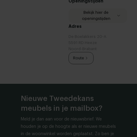
Openingstijden
Bekijk hier de
openingstijden
Zaterdag
10:00 -
Adres
15:00u
De Boelakkers 20-A
Zaterdag
1 aug -
5591 RD Heeze
Gesloten
Noord-Brabant
Zaterdag
15 aug -
Gesloten
Route
Nieuwe Tweedekans
meubels in je mailbox?
Meld je dan aan voor de nieuwsbrief. We
houden je op de hoogte als er nieuwe meubels
in de woonwinkel worden geplaatst. Zo ben je