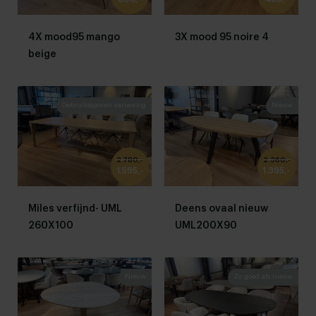
4X mood95 mango
3X mood 95 noire 4
beige
Gebruikssporen aanwezig
Nieuw
2.780,-
2.360,-
1.595,-
1.395,-
Miles verfijnd- UML
Deens ovaal nieuw
260X100
UML200X90
Nieuw
Zo goed als nieuw