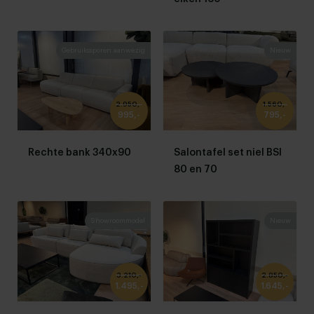
Gebruikssporen aanwezig
Nieuw
2.950,-
1.560,-
995,-
795,-
Rechte bank 340x90
Salontafel set niel BSI
80 en 70
Showroommodel
Nieuw
3.210,-
2.850,-
1.495,-
1.645,-