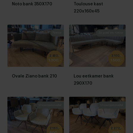
Noto bank 350X170
Toulouse kast
220x160x45
Nieuw
Zo goed als nieuw
2.450,-
3.190,-
1.300,-
1.500,-
Ovale Ziano bank 210
Lou eetkamer bank
290X170
Showroommodel
Showroommodel
2.160,-
2.272,-
600,-
450,-