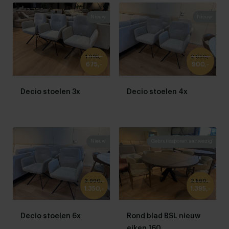
Nieuw
Nieuw
1.995,-
2.660,-
675,-
900,-
Decio stoelen 3x
Decio stoelen 4x
Nieuw
Gebruikssporen aanwezig
3.990,-
2.560,-
1.350,-
1.395,-
Decio stoelen 6x
Rond blad BSL nieuw
eiken 160