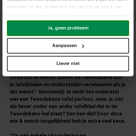
geweest naar fotoshoots. Echte buitenkansjes
verstrekt of die ze hebben verzameld op basis van
dus.
Kom vrijblijvend een kijkje nemen en wie
uw gebruik van hun services.
weet neem je meteen een kwaliteitsmeubel voor
een mooie prijs mee naar huis!
Let op:
Ja, geen probleem
aangekochte meubels bezorgen we niet. We
houden ze maximaal een week voor je vast
Aanpassen
zodat je ze de volgende zaterdag op kunt halen.
Neem eventueel zelf verpakkings- en
beschermingsmateriaal mee.
Liever niet
Goed om te weten: binnen de Tweedekans kun
je tafelbladen en onderstellen verwisselen als je
dat wenst*. Voorbeeld: Je vindt het onderstel
van een Tweedekans-tafel perfect, maar je ziet
die liever onder een ander tafelblad dat in de
Tweedekans-hal staat? Dan kan dat! Door deze
mix & match mogelijkheid heb je extra veel keus.
*Op een enkele uitzondering na