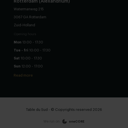
Rotterdam (Alexandrium)
Watermanweg 215
3067 GA Rotterdam
Zuid-Holland
Opening hours
Mon
13:00 - 17:30
Tue - fri
10:00 - 17:30
Sat
10:00 - 17:30
Sun
12:00 - 17:00
Read more
Table du Sud - © Copyrights reserved 2026
We run on:
oneCORE