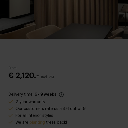
From
€ 2,120.-
Incl. VAT
Delivery time:
6 - 9 weeks
2-year warranty
Our customers rate us a 4.6 out of 5!
For all interior styles
We are
planting
trees back
!