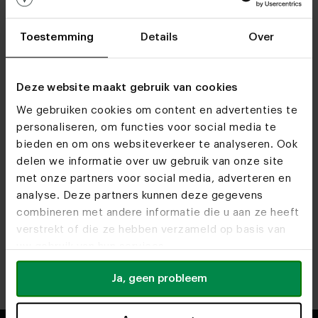
Toestemming
Details
Over
Deze website maakt gebruik van cookies
We gebruiken cookies om content en advertenties te
personaliseren, om functies voor social media te
bieden en om ons websiteverkeer te analyseren. Ook
Find out more about opening times and available
delen we informatie over uw gebruik van onze site
services at our showrooms.
met onze partners voor social media, adverteren en
analyse. Deze partners kunnen deze gegevens
combineren met andere informatie die u aan ze heeft
Heeze
Utrecht
verstrekt of die ze hebben verzameld op basis van
Route
Route
uw gebruik van hun services.
Antwerpen
Rotterdam
Ja, geen probleem
Route
Route