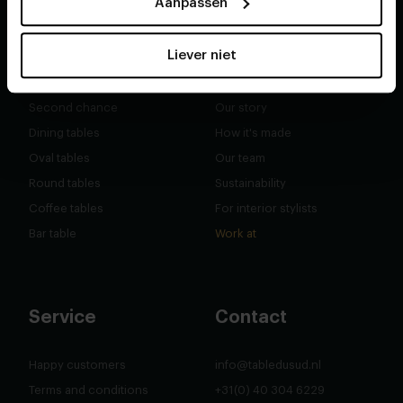
Aanpassen
Liever niet
Shop
About
Second chance
Our story
Dining tables
How it's made
Oval tables
Our team
Round tables
Sustainability
Coffee tables
For interior stylists
Bar table
Work at
Service
Contact
Happy customers
info@tabledusud.nl
Terms and conditions
+31(0) 40 304 6229