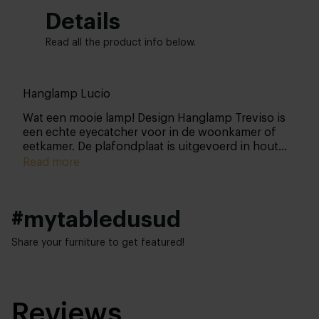
Details
Read all the product info below.
Hanglamp Lucio
Wat een mooie lamp! Design Hanglamp Treviso is
een echte eyecatcher voor in de woonkamer of
eetkamer. De plafondplaat is uitgevoerd in hout
met een zwarte stofkabel inclusief fitting. De
Read more
plafondplaat heeft een afmeting van 160 x 35 cm.
De glazen elementen zijn afkomstig uit Italië en
zijn echt met de mond geblazen. Hierdoor is er
#mytabledusud
geen een exact hetzelfde, wat de lamp extra
speciaal maakt.
Share your furniture to get featured!
Reviews