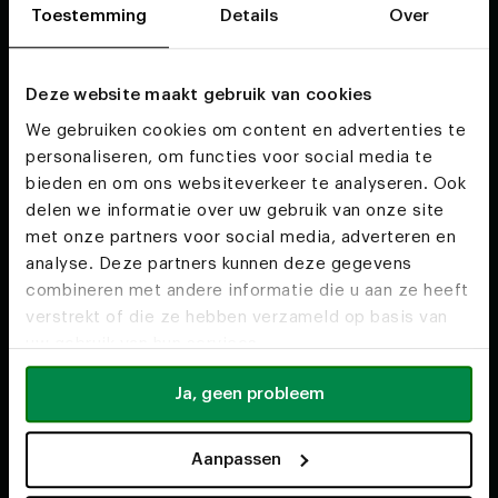
Toestemming
Details
Over
Cookies
Deze website maakt gebruik van cookies
We gebruiken cookies om content en advertenties te
personaliseren, om functies voor social media te
bieden en om ons websiteverkeer te analyseren. Ook
delen we informatie over uw gebruik van onze site
met onze partners voor social media, adverteren en
Don't want to miss any updates?
analyse. Deze partners kunnen deze gegevens
Subscribe to our newsletter
combineren met andere informatie die u aan ze heeft
verstrekt of die ze hebben verzameld op basis van
uw gebruik van hun services.
Let's go!
Ja, geen probleem
Receive €15,- discount on your first order. By subscribing you agree with
our
Privacy Policy
and
Conditions
.
Aanpassen