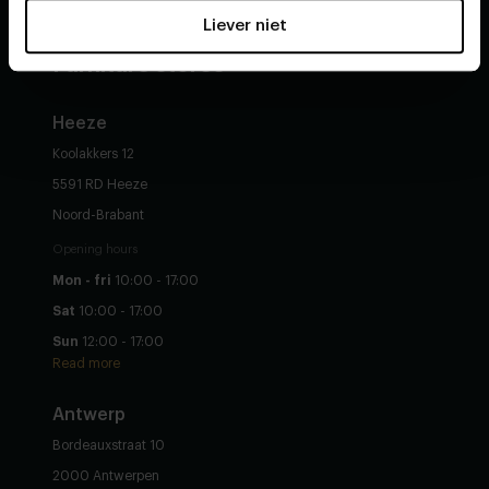
Liever niet
Furniture stores
Heeze
Koolakkers 12
5591 RD Heeze
Noord-Brabant
Opening hours
Mon - fri
10:00 - 17:00
Sat
10:00 - 17:00
Sun
12:00 - 17:00
Read more
Antwerp
Bordeauxstraat 10
2000 Antwerpen