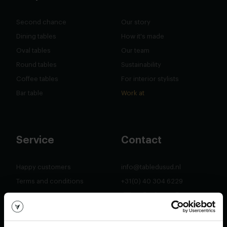
Second chance
Our story
Dining tables
How it's made
Oval tables
Our team
Round tables
Sustainability
Coffee tables
For interior stylists
Bar table
Work at
Service
Contact
Happy customers
info@tabledusud.nl
Terms and conditions
+31(0) 40 304 6229
Customer service
Our furnitore stores
Free appointment