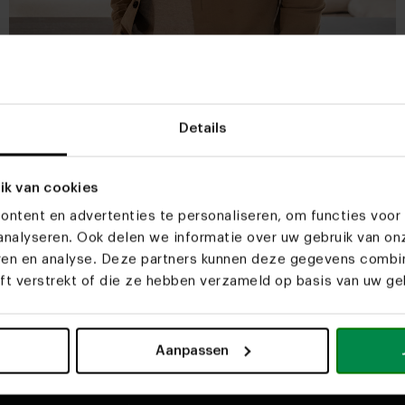
Woonwinkel Utrecht
Nafthal
Details
Wat ik écht belangrijk vind aan een goed
ik van cookies
advies? Dat het gebaseerd is op de
wensen en dromen van de klant.
ntent en advertenties te personaliseren, om functies voor 
nalyseren. Ook delen we informatie over uw gebruik van on
eren en analyse. Deze partners kunnen deze gegevens comb
eft verstrekt of die ze hebben verzameld op basis van uw geb
Aanpassen