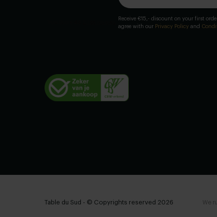
Receive €15,- discount on your first ord
agree with our
Privacy Policy
and
Condi
Table du Sud - © Copyrights reserved 2026
We ru