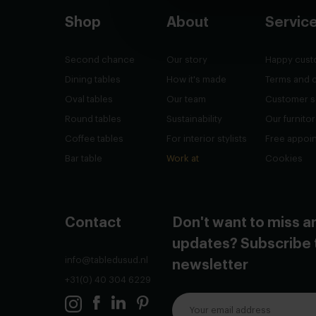
Shop
About
Servic
Second chance
Our story
Happy cust
Dining tables
How it's made
Terms and 
Oval tables
Our team
Customer s
Round tables
Sustainability
Our furnito
Coffee tables
For interior stylists
Free appoi
Bar table
Work at
Cookies
Contact
Don't want to miss a
updates? Subscribe 
info@tabledusud.nl
newsletter
+31(0) 40 304 6229