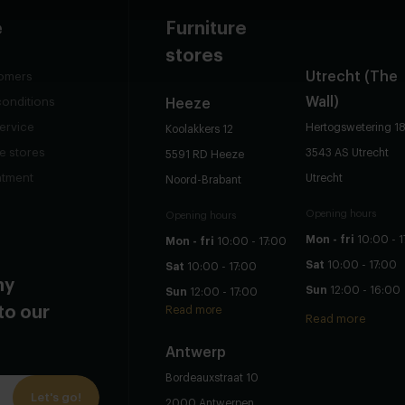
e
Furniture
stores
Utrecht
(The
omers
Wall)
conditions
Heeze
ervice
Hertogswetering 1
Koolakkers 12
re stores
3543 AS Utrecht
5591 RD Heeze
ntment
Utrecht
Noord-Brabant
Opening hours
Opening hours
Mon - fri
10:00 - 1
Mon - fri
10:00 - 17:00
Sat
10:00 - 17:00
Sat
10:00 - 17:00
ny
Sun
12:00 - 16:00
Sun
12:00 - 17:00
to our
Read more
Read more
Antwerp
Bordeauxstraat 10
Let's go!
2000 Antwerpen