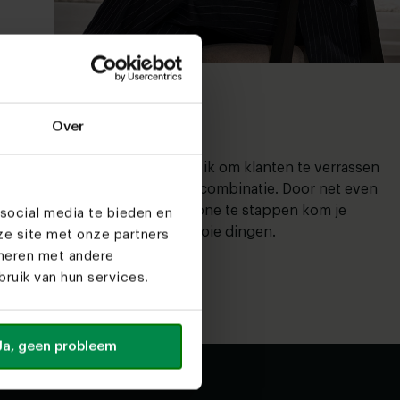
Woonwinkel Utrecht
Anouk
Over
Het leukste vind ik om klanten te verrassen
met een kleurencombinatie. Door net even
uit de comfortzone te stappen kom je
social media te bieden en
vaak tot hele mooie dingen.
ze site met onze partners
ineren met andere
ruik van hun services.
Ja, geen probleem