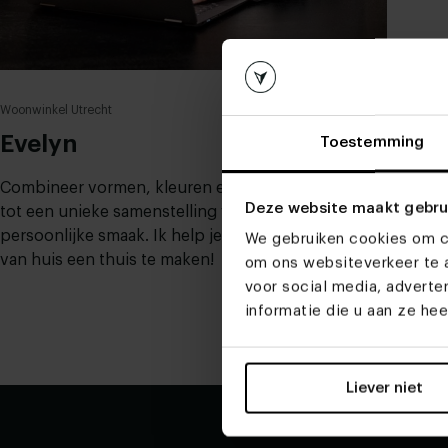
Woonwinkel Utrecht
Evelyn
Toestemming
Combineer vormen, kleuren en materialen
Deze website maakt gebru
tot een unieke samenstelling van jouw
persoonlijke smaak. Ik help je graag om
We gebruiken cookies om co
van huis een thuis te maken!
om ons websiteverkeer te a
voor social media, advert
informatie die u aan ze he
Liever niet