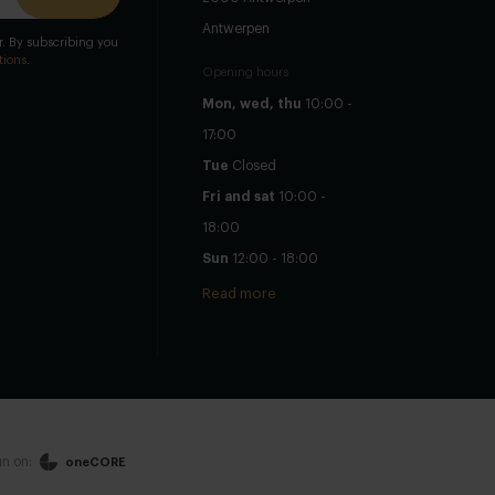
Antwerpen
er. By subscribing you
tions
.
Opening hours
Mon, wed, thu
10:00 -
17:00
Tue
Closed
Fri and sat
10:00 -
18:00
Sun
12:00 - 18:00
Read more
n on:
oneCORE