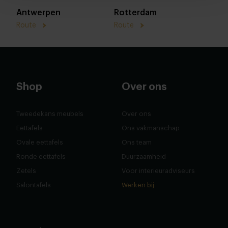
Antwerpen
Rotterdam
Route
Route
Shop
Over ons
Tweedekans meubels
Over ons
Eettafels
Ons vakmanschap
Ovale eettafels
Ons team
Ronde eettafels
Duurzaamheid
Zetels
Voor interieuradviseurs
Salontafels
Werken bij