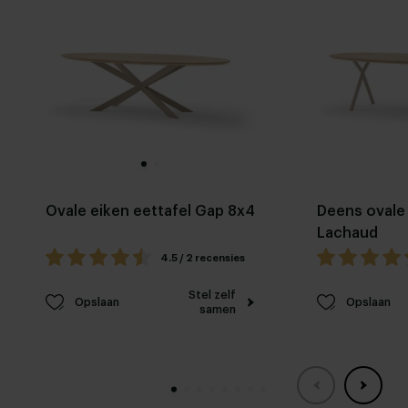
Ovale eiken eettafel Gap 8x4
Deens ovale 
Lachaud
4.5 / 2 recensies
Stel zelf
Opslaan
Opslaan
samen