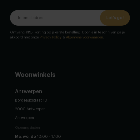
Let's go!
Ontvang €15,- korting op je eerste bestelling. Door je in te schrijven ga je
akkoord met onze
Privacy Policy
&
Algemene voorwaarden
.
Woonwinkels
Antwerpen
Bordeauxstraat 10
2000 Antwerpen
Antwerpen
Openingstijden
Ma, wo, do
10:00 - 17:00