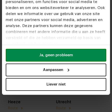
personaliseren, om functies voor social media te
bieden en om ons websiteverkeer te analyseren. Ook
delen we informatie over uw gebruik van onze site
met onze partners voor social media, adverteren en
analyse. Deze partners kunnen deze gegevens
combineren met andere informatie die u aan ze heeft
verstrekt of die ze hebben verzameld op basis van
uw gebruik van hun services.
Ja, geen probleem
In onze woonwinkels kun je altijd terecht voor
Aanpassen
interieuradvies, stof- en kleurstalen of om je favo
designs te bekijken. We helpen je graag bij het
Liever niet
samenstellen van jouw meubel. Tot snel!
Heeze
Utrecht
Route
Route