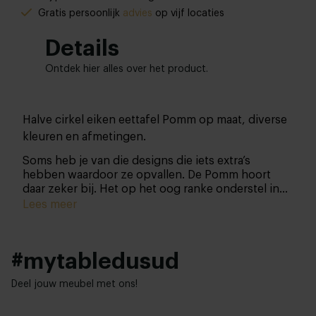
Gratis persoonlijk
advies
op vijf locaties
Details
Ontdek hier alles over het product.
Halve cirkel eiken eettafel Pomm op maat, diverse
kleuren en afmetingen.
Soms heb je van die designs die iets extra’s
hebben waardoor ze opvallen. De Pomm hoort
daar zeker bij. Het op het oog ranke onderstel in
combinatie met een tafelblad dat je helemaal naar
Lees meer
wens samenstelt. Kortom, een pareltje als je het
ons vraagt. Zie jij hem al shinen in je eetkamer of
keuken?
#mytabledusud
Deel jouw meubel met ons!