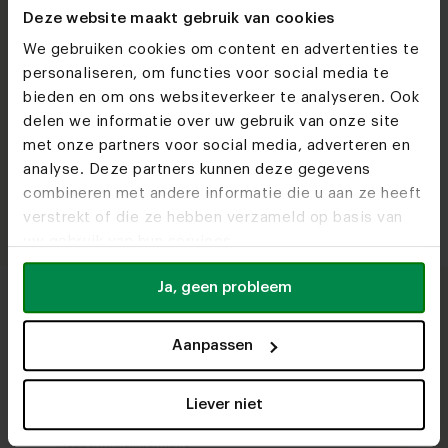
Deze website maakt gebruik van cookies
Garantie en herstellingen
We gebruiken cookies om content en advertenties te
Garantie en herstellingen
personaliseren, om functies voor social media te
bieden en om ons websiteverkeer te analyseren. Ook
Vragen en antwoorden over garantie en
delen we informatie over uw gebruik van onze site
herstellingen van onze meubels.
met onze partners voor social media, adverteren en
analyse. Deze partners kunnen deze gegevens
combineren met andere informatie die u aan ze heeft
verstrekt of die ze hebben verzameld op basis van
uw gebruik van hun services.
Ja, geen probleem
Aanpassen
Liever niet
Meubelwinkelinformatie