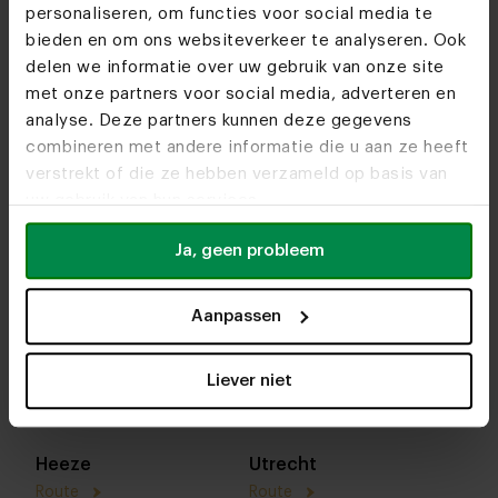
personaliseren, om functies voor social media te
bieden en om ons websiteverkeer te analyseren. Ook
delen we informatie over uw gebruik van onze site
met onze partners voor social media, adverteren en
analyse. Deze partners kunnen deze gegevens
combineren met andere informatie die u aan ze heeft
verstrekt of die ze hebben verzameld op basis van
uw gebruik van hun services.
Ja, geen probleem
In onze showrooms kun je altijd terecht voor
Aanpassen
interieuradvies, stof- en kleurstalen of om je favo
designs te bekijken. We helpen je graag bij het
Liever niet
samenstellen van jouw meubel. Tot snel!
Heeze
Utrecht
Route
Route