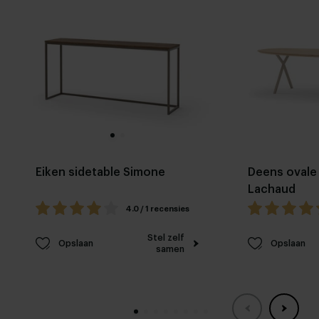
Eiken sidetable Simone
Deens ovale 
Lachaud
4.0 / 1 recensies
Stel zelf
Opslaan
Opslaan
samen