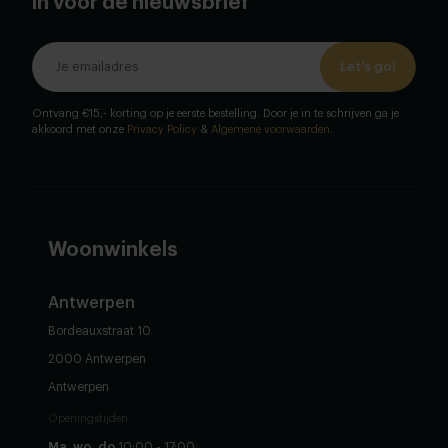
in voor de nieuwsbrief
Let's go!
Ontvang €15,- korting op je eerste bestelling. Door je in te schrijven ga je
akkoord met onze
Privacy Policy
&
Algemene voorwaarden
.
Woonwinkels
Antwerpen
Bordeauxstraat 10
2000 Antwerpen
Antwerpen
Openingstijden
Ma, wo, do
10:00 - 17:00