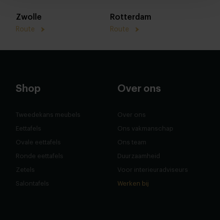
Zwolle
Rotterdam
Route
Route
Shop
Over ons
Tweedekans meubels
Over ons
Eettafels
Ons vakmanschap
Ovale eettafels
Ons team
Ronde eettafels
Duurzaamheid
Zetels
Voor interieuradviseurs
Salontafels
Werken bij