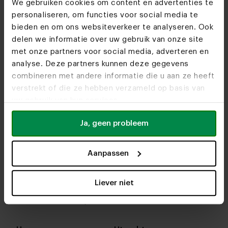
We gebruiken cookies om content en advertenties te
personaliseren, om functies voor social media te
bieden en om ons websiteverkeer te analyseren. Ook
delen we informatie over uw gebruik van onze site
met onze partners voor social media, adverteren en
analyse. Deze partners kunnen deze gegevens
combineren met andere informatie die u aan ze heeft
verstrekt of die ze hebben verzameld op basis van
uw gebruik van hun services.
Ja, geen probleem
Aanpassen
In onze woonwinkels kun je altijd terecht voor
interieuradvies, stof- en kleurstalen of om je favo
Liever niet
designs te bekijken. We helpen je graag bij het
samenstellen van jouw meubel. Tot snel!