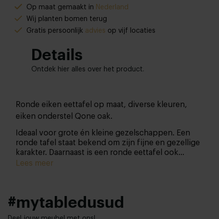
Op maat gemaakt in
Nederland
Wij planten bomen terug
Gratis persoonlijk
advies
op vijf locaties
Details
Ontdek hier alles over het product.
Ronde eiken eettafel op maat, diverse kleuren,
eiken onderstel Qone oak.
Ideaal voor grote én kleine gezelschappen. Een
ronde tafel staat bekend om zijn fijne en gezellige
karakter. Daarnaast is een ronde eettafel ook
hartstikke praktisch, waarom? De vorm is
Lees meer
ruimtebesparend en zorgt tegelijkertijd voor
ruimtelijkheid. Een echte topper!
#mytabledusud
Deel jouw meubel met ons!