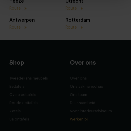
Heeze
Utrecht
Route
Route
Antwerpen
Rotterdam
Route
Route
Shop
Over ons
Tweedekans meubels
Over ons
Eettafels
Ons vakmanschap
Ovale eettafels
Ons team
Ronde eettafels
Duurzaamheid
Zetels
Voor interieuradviseurs
Salontafels
Werken bij