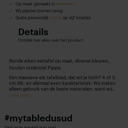
Op maat gemaakt in
Nederland
Wij planten bomen terug
Gratis persoonlijk
advies
op vijf locaties
Details
Ontdek hier alles over het product.
Ronde eiken eettafel op maat, diverse kleuren,
houten onderstel Pippa.
Een massieve eik tafelblad, dat wil je toch? 4 of 5
cm dik, en allemaal even karakteristiek. Wij maken
alleen gebruik van de beste materialen, want wij
willen gewoon het beste voor jou. Simpel toch?
Lees meer
Daarom mag je ook zelf de kleur bepalen, zodat
jouw droomtafel weer een stapje dichterbij is.
#mytabledusud
Deel jouw meubel met ons!