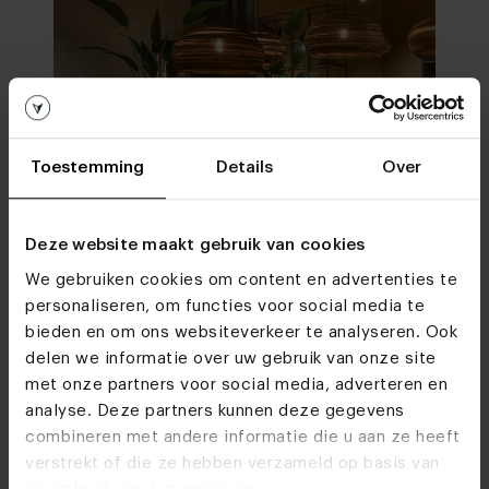
Toestemming
Details
Over
Deze website maakt gebruik van cookies
We gebruiken cookies om content en advertenties te
personaliseren, om functies voor social media te
bieden en om ons websiteverkeer te analyseren. Ook
delen we informatie over uw gebruik van onze site
met onze partners voor social media, adverteren en
In onze woonwinkels kun je altijd terecht voor
analyse. Deze partners kunnen deze gegevens
interieuradvies, stof- en kleurstalen of om je favo
combineren met andere informatie die u aan ze heeft
designs te bekijken. We helpen je graag bij het
verstrekt of die ze hebben verzameld op basis van