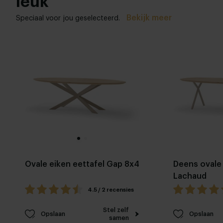
leuk
Bekijk meer
Speciaal voor jou geselecteerd.
Ovale eiken eettafel Gap 8x4
Deens ovale 
Lachaud
4.5 / 2 recensies
Stel zelf
Opslaan
Opslaan
samen