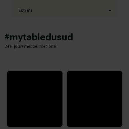
Extra's
Zitdiepte:
54 cm
Zitcomfort:
#mytabledusud
5
Deel jouw meubel met ons!
Passieve - actieve zit:
1
Harde - zachte zit:
Extra zachte zit
Ondiepe - diepe zit:
Diep
Lage - hoge rugleuning:
3