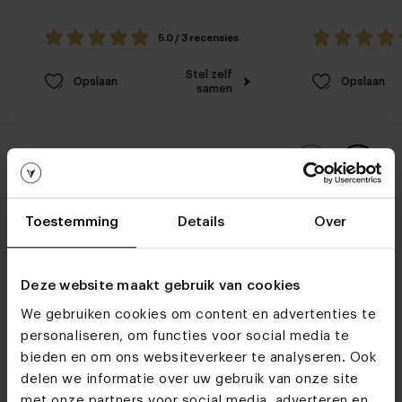
5.0 / 3 recensies
Stel zelf
Opslaan
Opslaan
samen
Toestemming
Details
Over
Meubelwinkels
Deze website maakt gebruik van cookies
Do we see you soon?
We gebruiken cookies om content en advertenties te
personaliseren, om functies voor social media te
bieden en om ons websiteverkeer te analyseren. Ook
Bezoek
onze meubelwinkels
delen we informatie over uw gebruik van onze site
Ontdek alle materialen en kleuren van
Zetel Noëlla
met onze partners voor social media, adverteren en