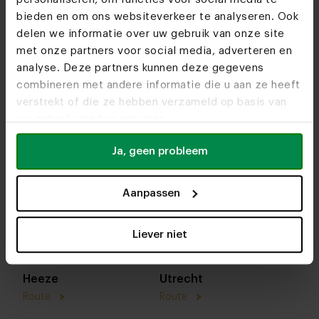
bieden en om ons websiteverkeer te analyseren. Ook
delen we informatie over uw gebruik van onze site
met onze partners voor social media, adverteren en
analyse. Deze partners kunnen deze gegevens
combineren met andere informatie die u aan ze heeft
verstrekt of die ze hebben verzameld op basis van
uw gebruik van hun services.
Ja, geen probleem
In onze woonwinkels kun je altijd terecht voor
Aanpassen
interieuradvies, stof- en kleurstalen of om je favo
designs te bekijken. We helpen je graag bij het
Liever niet
samenstellen van jouw meubel. Tot snel!
Heeze
Utrecht
Route
Route