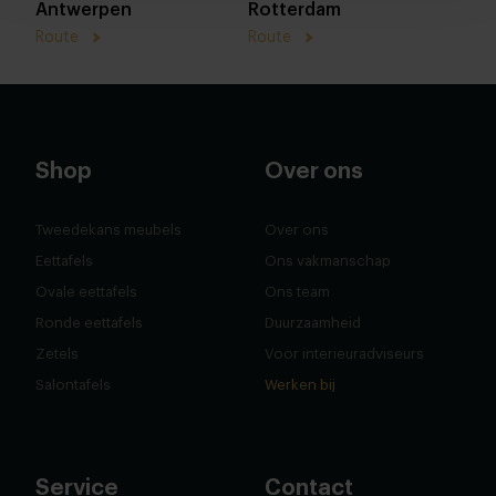
Antwerpen
Rotterdam
Route
Route
Shop
Over ons
Tweedekans meubels
Over ons
Eettafels
Ons vakmanschap
Ovale eettafels
Ons team
Ronde eettafels
Duurzaamheid
Zetels
Voor interieuradviseurs
Salontafels
Werken bij
Service
Contact