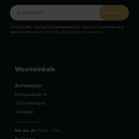
Let's go!
Ontvang €15,- korting op je eerste bestelling. Door je in te schrijven ga je
akkoord met onze
Privacy Policy
&
Algemene voorwaarden
.
Woonwinkels
Antwerpen
Bordeauxstraat 10
2000 Antwerpen
Antwerpen
Openingstijden
Ma, wo, do
10:00 - 17:00