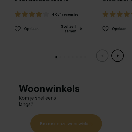
Eiken sidetable Simone
Ovale eiken 
4.0 / 1 recensies
Stel zelf
Opslaan
Opslaan
samen