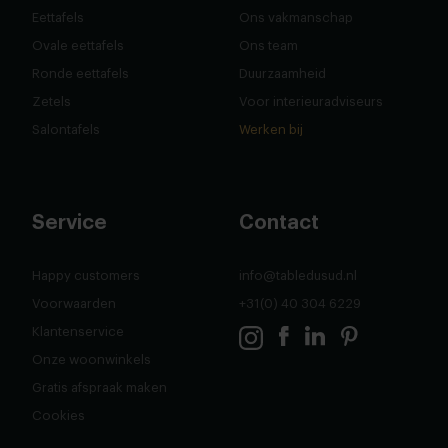
Antwerpen
Rotterdam
Route
Route
Shop
Over ons
Tweedekans meubels
Over ons
Eettafels
Ons vakmanschap
Ovale eettafels
Ons team
Ronde eettafels
Duurzaamheid
Zetels
Voor interieuradviseurs
Salontafels
Werken bij