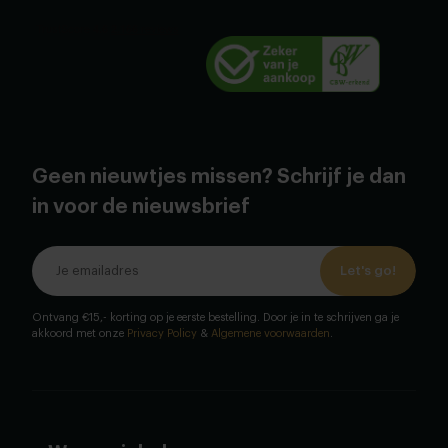
Service
Contact
Happy customers
info@tabledusud.nl
Voorwaarden
+31(0) 40 304 6229
Klantenservice
Onze woonwinkels
Gratis afspraak maken
Cookies
Geen nieuwtjes missen? Schrijf je dan