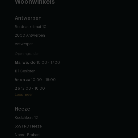
in voor de nieuwsbrief
Let's go!
Ontvang €15,- korting op je eerste bestelling. Door je in te schrijven ga je
akkoord met onze
Privacy Policy
&
Algemene voorwaarden
.
Woonwinkels
Antwerpen
Bordeauxstraat 10
2000 Antwerpen
Antwerpen
Openingstijden
Ma, wo, do
10:00 - 17:00