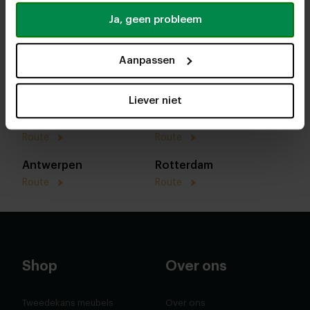
Ja, geen probleem
Aanpassen
Liever niet
In onze woonwinkels kun je altijd terecht voor
interieuradvies, stof- en kleurstalen of om je favo
designs te bekijken. We helpen je graag bij het
samenstellen van jouw meubel. Tot snel!
Heeze
Utrecht
Route
Route