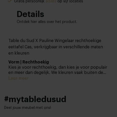
Gratis persoonlijk
advies
op vijf locaties
Details
Ontdek hier alles over het product.
Table du Sud X Pauline Wingelaar rechthoekige
eettafel Cas, verkrijgbaar in verschillende maten
en kleuren
Vorm | Rechthoekig
Kies je voor rechthoekig, dan kies je voor populair
en meer dan degelijk. We kleuren vaak buiten de
lijntjes als het gaat om designs en andere twists,
Lees meer
maar deze vorm konden we bij deze collectie niet
negeren. We bieden de Pauline Wingelaar-collectie
daarom ook ‘gewoon’ aan met een rechthoekig
#mytabledusud
tafelblad. Uiteraard kies je uit verschillende maten
en details om deze prachtige eettafel te matchen
Deel jouw meubel met ons!
met je eigen smaak en interieur.