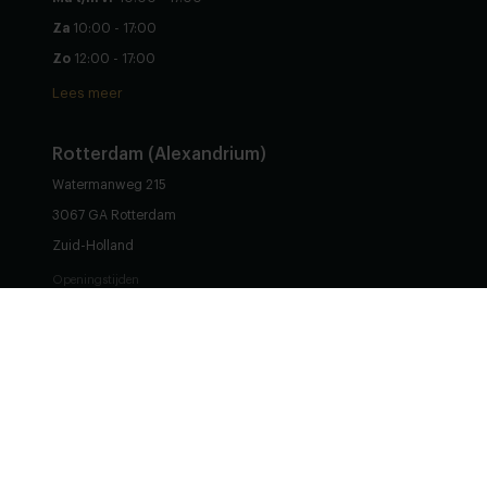
Za
10:00 - 17:00
Zo
12:00 - 17:00
Lees meer
Rotterdam (Alexandrium)
Watermanweg 215
3067 GA Rotterdam
Stel zelf samen
Zuid-Holland
Openingstijden
Ma
13:00 - 17:30
Di t/m vr
10:00 - 17:30
Za
10:00 - 17:30
Zo
12:00 - 17:00
Lees meer