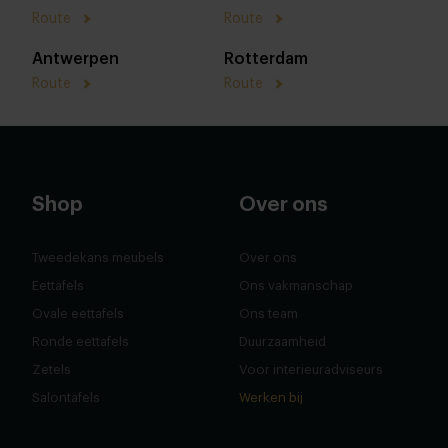
Route
Route
Antwerpen
Rotterdam
Route
Route
Shop
Over ons
Tweedekans meubels
Over ons
Eettafels
Ons vakmanschap
Ovale eettafels
Ons team
Ronde eettafels
Duurzaamheid
Zetels
Voor interieuradviseurs
Salontafels
Werken bij