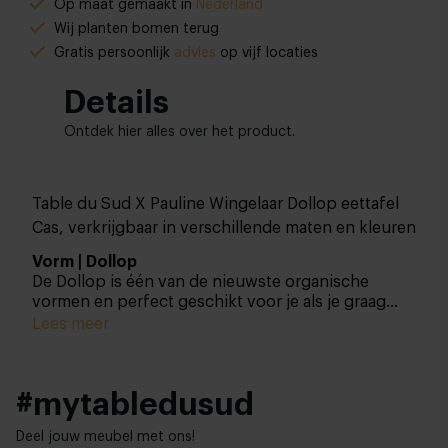
Op maat gemaakt in
Nederland
Wij planten bomen terug
Gratis persoonlijk
advies
op vijf locaties
Details
Ontdek hier alles over het product.
Table du Sud X Pauline Wingelaar Dollop eettafel
Cas, verkrijgbaar in verschillende maten en kleuren
Vorm | Dollop
De Dollop is één van de nieuwste organische
vormen en perfect geschikt voor je als je graag
een sprong in het diepe waagt! Deze vorm verrast
Lees meer
je keer op keer zonder de functionaliteit uit het
oog te verliezen. Bekijk ook onze andere
organische vormen
ter inspiratie.
#mytabledusud
Deel jouw meubel met ons!