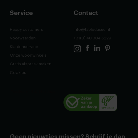
Service
Contact
Happy customers
info@tabledusud.nl
Voorwaarden
+31(0) 40 304 6229
Klantenservice
Onze woonwinkels
Gratis afspraak maken
Cookies
Geen nieuwtjes missen? Schrijf je dan