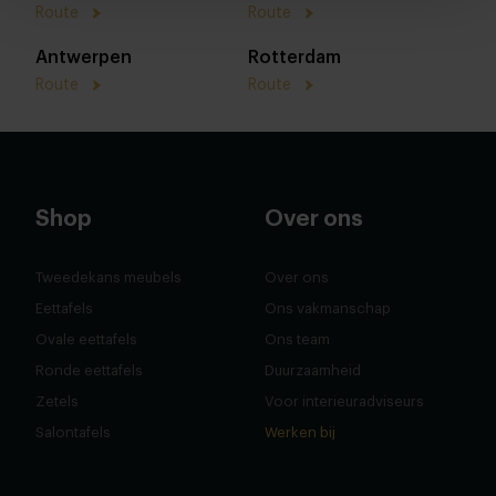
Route
Route
Antwerpen
Rotterdam
Route
Route
Shop
Over ons
Tweedekans meubels
Over ons
Eettafels
Ons vakmanschap
Ovale eettafels
Ons team
Ronde eettafels
Duurzaamheid
Zetels
Voor interieuradviseurs
Salontafels
Werken bij