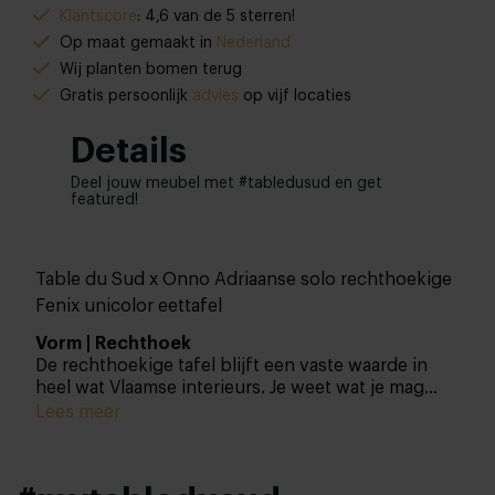
Klantscore
: 4,6 van de 5 sterren!
Op maat gemaakt in
Nederland
Wij planten bomen terug
Gratis persoonlijk
advies
op vijf locaties
Details
Deel jouw meubel met #tabledusud en get
featured!
Table du Sud x Onno Adriaanse solo rechthoekige
Fenix unicolor eettafel
Vorm | Rechthoek
De rechthoekige tafel blijft een vaste waarde in
heel wat Vlaamse interieurs. Je weet wat je mag
verwachten en hoe je de tafel praktisch kan
Lees meer
gebruiken. Zo creëer je makkelijk extra zitplaatsen
door kinderstoelen of gewone stoelen aan de
kopse kanten te zetten. Is een rechthoek wat jij