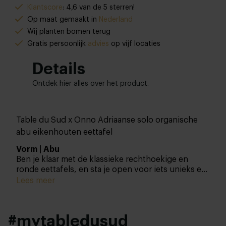
Klantscore
: 4,6 van de 5 sterren!
Op maat gemaakt in
Nederland
Wij planten bomen terug
Gratis persoonlijk
advies
op vijf locaties
Details
Ontdek hier alles over het product.
Table du Sud x Onno Adriaanse solo organische
abu eikenhouten eettafel
Vorm | Abu
Ben je klaar met de klassieke rechthoekige en
ronde eettafels, en sta je open voor iets unieks en
organisch? Dan hebben we een paar opties voor
Lees meer
je, met de Abu als één van de meest opvallende
ontwerpen. Deze organische vorm is even
praktisch als een rechthoekige eettafel, maar
#mytabledusud
springt eruit dankzij een totaal ander blad met