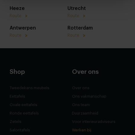
Heeze
Utrecht
Route
Route
Antwerpen
Rotterdam
Route
Route
Shop
Over ons
Tweedekans meubels
Over ons
Eettafels
Ons vakmanschap
Ovale eettafels
Ons team
Ronde eettafels
Duurzaamheid
Zetels
Voor interieuradviseurs
Salontafels
Werken bij