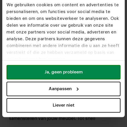
We gebruiken cookies om content en advertenties te
personaliseren, om functies voor social media te
bieden en om ons websiteverkeer te analyseren. Ook
delen we informatie over uw gebruik van onze site
met onze partners voor social media, adverteren en
analyse. Deze partners kunnen deze gegevens
combineren met andere informatie die u aan ze heeft
verstrekt of die ze hebben verzameld op basis van
uw gebruik van hun services.
Ja, geen probleem
Aanpassen
In onze woonwinkels kun je altijd terecht voor
interieuradvies, stof- en kleurstalen of om je favo
Liever niet
designs te bekijken. We helpen je graag bij het
samenstellen van jouw meubel. Tot snel!