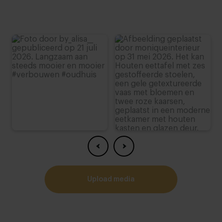
Deens ovaal, één van de specialiteiten van Table
du Sud, wordt steeds populairder. Vandaar dat we
de handen met Art in Return ineen hebben
geslagen om een wel heel bijzondere Deens ovale
tafel te creëren. We zijn zelf enorm trots op deze
prachtige tafel voor de echte fijnproever! Fan van
Deens ovaal? Bekijk dan ook onze andere
Deens
ovale eettafels
.
Onderstel steelt de show
De creativiteit van Art in Return zie je vooral terug
in het opvallende onderstel. Ronde vormen met
een ‘doorkijkje’ waarop het Deens ovale tafelblad
rust. Met deze bijzondere combinatie haal je een
pronkstuk in huis waar je ook nog eens
functioneel gebruik van maakt. Een win-win dus!
upload media