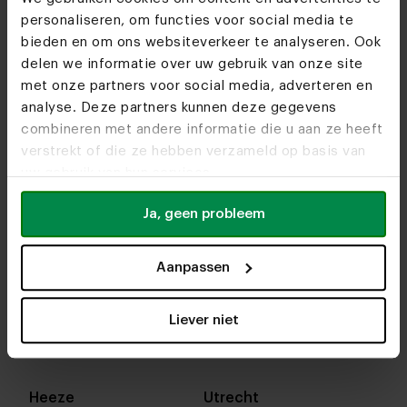
personaliseren, om functies voor social media te
bieden en om ons websiteverkeer te analyseren. Ook
delen we informatie over uw gebruik van onze site
met onze partners voor social media, adverteren en
analyse. Deze partners kunnen deze gegevens
combineren met andere informatie die u aan ze heeft
verstrekt of die ze hebben verzameld op basis van
uw gebruik van hun services.
Ja, geen probleem
Aanpassen
In onze woonwinkels kun je altijd terecht voor
interieuradvies, stof- en kleurstalen of om je favo
designs te bekijken. We helpen je graag bij het
Liever niet
samenstellen van jouw meubel. Tot snel!
Heeze
Utrecht