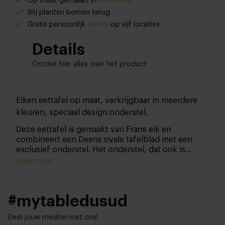
Op maat gemaakt in
Nederland
Wij planten bomen terug
Gratis persoonlijk
advies
op vijf locaties
Details
Ontdek hier alles over het product.
Eiken eettafel op maat, verkrijgbaar in meerdere
kleuren, speciaal design onderstel.
Deze eettafel is gemaakt van Frans eik en
combineert een Deens ovale tafelblad met een
exclusief onderstel. Het onderstel, dat ook is
gemaakt van kwalitatief indrukwekkend Frans eik,
Lees meer
is de eyecatcher van deze eettafel. In het echt
zien? Alle meubels die we in samenwerking met
Art in Return hebben gemaakt zijn
in onze
#mytabledusud
woonwinkels te bewonderen.
Deel jouw meubel met ons!
Deens ovaal op een opvallende troon