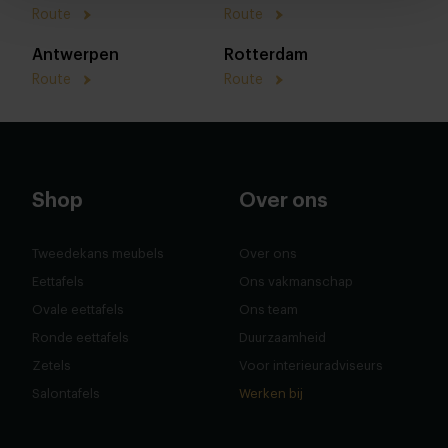
Route
Route
Antwerpen
Rotterdam
Route
Route
Shop
Over ons
Tweedekans meubels
Over ons
Eettafels
Ons vakmanschap
Ovale eettafels
Ons team
Ronde eettafels
Duurzaamheid
Zetels
Voor interieuradviseurs
Salontafels
Werken bij