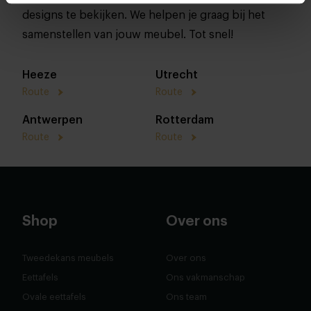
designs te bekijken. We helpen je graag bij het
samenstellen van jouw meubel. Tot snel!
Heeze
Utrecht
Route
Route
Antwerpen
Rotterdam
Route
Route
Shop
Over ons
Tweedekans meubels
Over ons
Eettafels
Ons vakmanschap
Ovale eettafels
Ons team