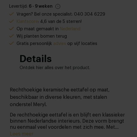
Levertijd:
6 - 9 weken
Vragen? Bel onze specialist: 040 304 6229
Klantscore
: 4,6 van de 5 sterren!
Op maat gemaakt in
Nederland
Wij planten bomen terug
Gratis persoonlijk
advies
op vijf locaties
Details
Ontdek hier alles over het product.
Rechthoekige keramische eettafel op maat,
beschikbaar in diverse kleuren, met stalen
onderstel Meryl.
De rechthoekige eettafel is en blijft een klassieker
binnen Nederlandse interieurs. Deze vorm brengt
nu eenmaal veel voordelen met zich mee.
Met
deze stijlvolle eettafel haal je niet alleen design,
Lees meer