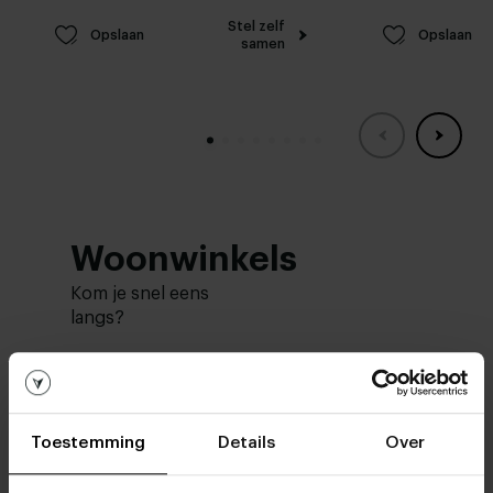
Stel zelf
Opslaan
Opslaan
samen
Woonwinkels
Kom je snel eens
langs?
Bezoek
onze woonwinkels
Toestemming
Details
Over