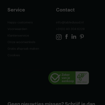
Service
Contact
Happy customers
info@tabledusud.nl
Voorwaarden
+31(0) 40 304 6229
Klantenservice
Onze woonwinkels
Gratis afspraak maken
Cookies
Geen nieuwtjes missen? Schrijf je dan