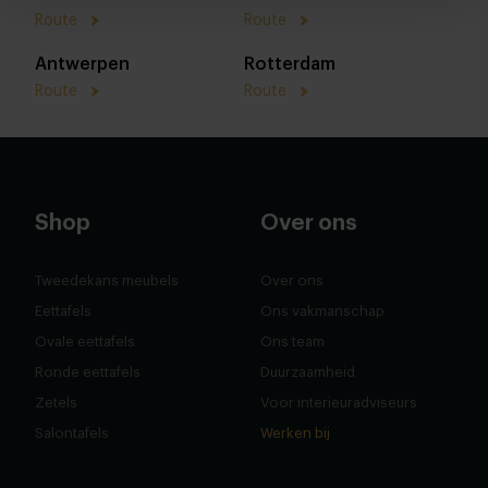
Route
Route
Antwerpen
Rotterdam
Route
Route
Shop
Over ons
Tweedekans meubels
Over ons
Eettafels
Ons vakmanschap
Ovale eettafels
Ons team
Ronde eettafels
Duurzaamheid
Zetels
Voor interieuradviseurs
Salontafels
Werken bij