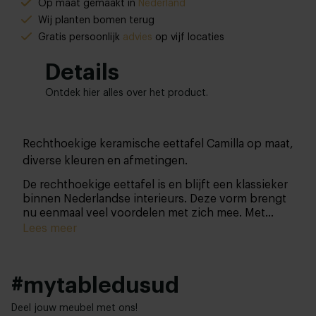
Op maat gemaakt in
Nederland
Wij planten bomen terug
Gratis persoonlijk
advies
op vijf locaties
Details
Ontdek hier alles over het product.
Rechthoekige keramische eettafel Camilla op maat,
diverse kleuren en afmetingen.
De rechthoekige eettafel is en blijft een klassieker
binnen Nederlandse interieurs. Deze vorm brengt
nu eenmaal veel voordelen met zich mee.
Met
deze stijlvolle eettafel haal je niet alleen design,
Lees meer
maar ook kwaliteit in huis. Het strakke keramiek in
combinatie met het stoere stalen onderstel zorgen
voor een uiterst toegankelijke tafel en staat
#mytabledusud
schitterend in ieder interieur. Niet te vergeten, we
maken de tafel speciaal voor jou op maat!
Deel jouw meubel met ons!