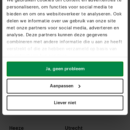
We gebruiken cookies om content en advertenties te
personaliseren, om functies voor social media te
bieden en om ons websiteverkeer te analyseren. Ook
delen we informatie over uw gebruik van onze site
met onze partners voor social media, adverteren en
analyse. Deze partners kunnen deze gegevens
combineren met andere informatie die u aan ze heeft
verstrekt of die ze hebben verzameld op basis van
uw gebruik van hun services.
Ja, geen probleem
Aanpassen
In onze woonwinkels kun je altijd terecht voor
interieuradvies, stof- en kleurstalen of om je favo
Liever niet
designs te bekijken. We helpen je graag bij het
samenstellen van jouw meubel. Tot snel!
Heeze
Utrecht