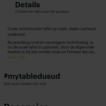
Details
Ontdek hier alles over het product.
Ovale notenhouten tafel op maat, stalen Lachaud
onderstel.
Na jarenlang rond en vervolgens rechthoekig, is
nu de ovale tafel in opkomst. Door de afgeronde
hoeken is hij iets minder strak en formeel dan een
rechthoekige tafel, maar juist daardoor kunnen er
Lees meer
veel mensen aanschuiven: gezelligheid ten
top! Deze tafel dankt zijn prachtige karakteristieke
uitstraling aan een blad van notenhout. Notenhout
#mytabledusud
heeft een mooie nerfstructuur met een intens
diepe kleur met vlammen die voor nuances
Deel jouw meubel met ons!
zorgen. Het metalen onderstel geeft de tafel een
industrieel rauw randje.