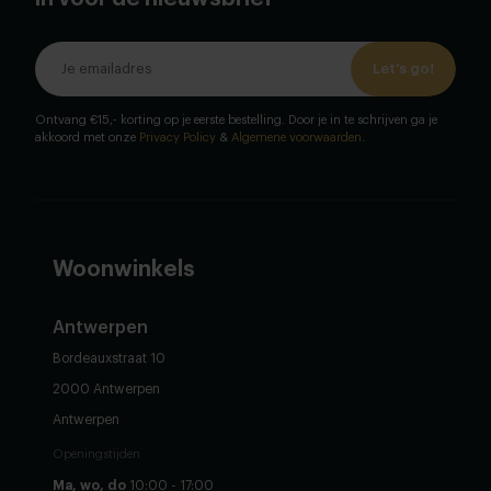
Let's go!
Ontvang €15,- korting op je eerste bestelling. Door je in te schrijven ga je
akkoord met onze
Privacy Policy
&
Algemene voorwaarden
.
Woonwinkels
Antwerpen
Bordeauxstraat 10
2000 Antwerpen
Antwerpen
Openingstijden
Ma, wo, do
10:00 - 17:00