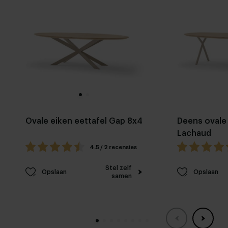
Ovale eiken eettafel Gap 8x4
Deens ovale 
Lachaud
4.5 / 2 recensies
Stel zelf
Opslaan
Opslaan
samen