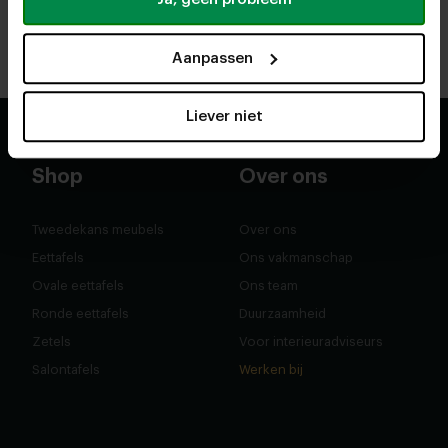
Antwerpen
Rotterdam
Route
Route
Aanpassen
Liever niet
Shop
Over ons
Tweedekans meubels
Over ons
Eettafels
Ons vakmanschap
Ovale eettafels
Ons team
Ronde eettafels
Duurzaamheid
Zetels
Voor interieuradviseurs
Salontafels
Werken bij