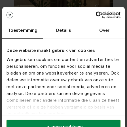
Toestemming
Details
Over
Deze website maakt gebruik van cookies
We gebruiken cookies om content en advertenties te
personaliseren, om functies voor social media te
bieden en om ons websiteverkeer te analyseren. Ook
In onze woonwinkels kun je altijd terecht voor
delen we informatie over uw gebruik van onze site
interieuradvies, stof- en kleurstalen of om je favo
met onze partners voor social media, adverteren en
designs te bekijken. We helpen je graag bij het
analyse. Deze partners kunnen deze gegevens
combineren met andere informatie die u aan ze heeft
samenstellen van jouw meubel. Tot snel!
verstrekt of die ze hebben verzameld op basis van
uw gebruik van hun services.
Heeze
Utrecht
Route
Route
Ja, geen probleem