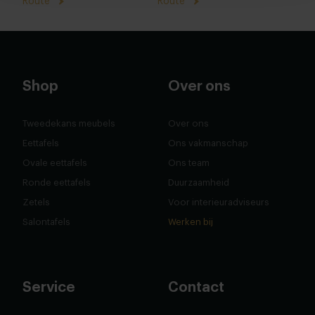
Route
Route
Shop
Over ons
Tweedekans meubels
Over ons
Eettafels
Ons vakmanschap
Ovale eettafels
Ons team
Ronde eettafels
Duurzaamheid
Zetels
Voor interieuradviseurs
Salontafels
Werken bij
Service
Contact