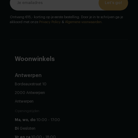
Let's go!
Ontvang €15,- korting op je eerste bestelling. Door je in te schrijven ga je
akkoord met onze
Privacy Policy
&
Algemene voorwaarden
.
Woonwinkels
Antwerpen
Bordeauxstraat 10
2000 Antwerpen
Antwerpen
Openingstijden
Ma, wo, do
10:00 - 17:00
Di
Gesloten
Vr en za
10:00 - 18:00