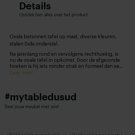
Details
Ontdek hier alles over het product.
Ovale betonnen tafel op maat, diverse kleuren,
stalen Dida onderstel.
Na jarenlang rond en vervolgens rechthoekig, is
nu de ovale tafel in opkomst. Door de afgeronde
hoeken is hij iets minder strak en formeel dan een
rechthoekige tafel, maar juist daardoor kunnen er
Lees meer
veel mensen aanschuiven: gezelligheid ten top!
#mytabledusud
Deel jouw meubel met ons!