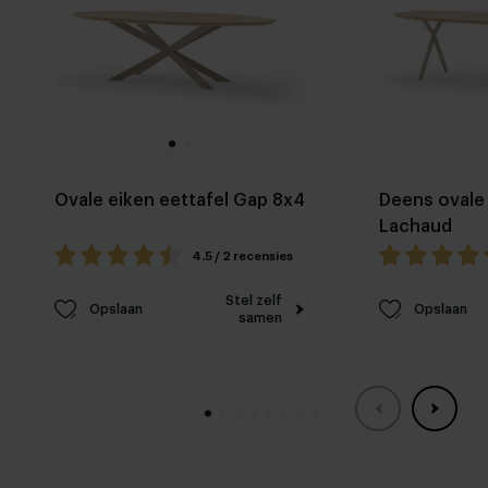
Ovale eiken eettafel Gap 8x4
Deens ovale 
Lachaud
4.5 / 2 recensies
Stel zelf
Opslaan
Opslaan
samen