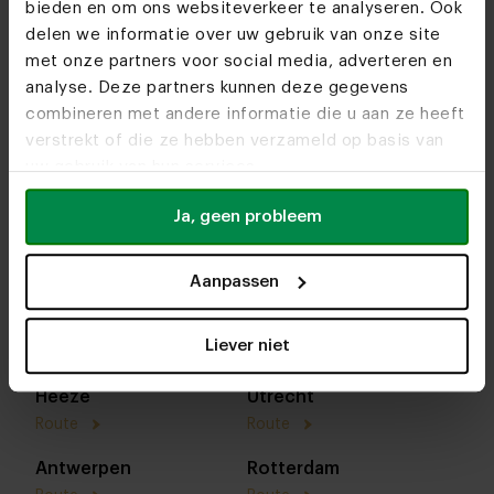
bieden en om ons websiteverkeer te analyseren. Ook
delen we informatie over uw gebruik van onze site
met onze partners voor social media, adverteren en
analyse. Deze partners kunnen deze gegevens
combineren met andere informatie die u aan ze heeft
verstrekt of die ze hebben verzameld op basis van
uw gebruik van hun services.
Ja, geen probleem
In onze woonwinkels kun je altijd terecht voor
interieuradvies, stof- en kleurstalen of om je favo
Aanpassen
designs te bekijken. We helpen je graag bij het
samenstellen van jouw meubel. Tot snel!
Liever niet
Heeze
Utrecht
Route
Route
Antwerpen
Rotterdam