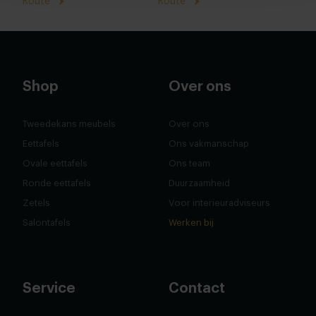
Route
Route
Shop
Over ons
Tweedekans meubels
Over ons
Eettafels
Ons vakmanschap
Ovale eettafels
Ons team
Ronde eettafels
Duurzaamheid
Zetels
Voor interieuradviseurs
Salontafels
Werken bij
Service
Contact