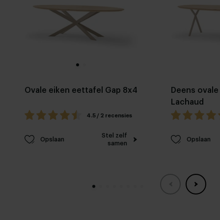
Ovale eiken eettafel Gap 8x4
Deens ovale 
Lachaud
4.5 / 2 recensies
Stel zelf
Opslaan
Opslaan
samen