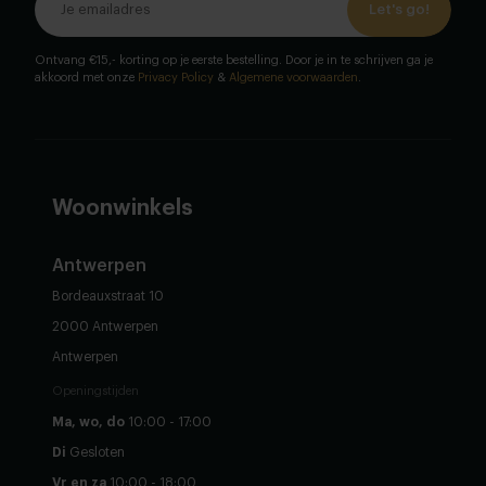
Let's go!
Ontvang €15,- korting op je eerste bestelling. Door je in te schrijven ga je
akkoord met onze
Privacy Policy
&
Algemene voorwaarden
.
Woonwinkels
Antwerpen
Bordeauxstraat 10
2000 Antwerpen
Antwerpen
Openingstijden
Ma, wo, do
10:00 - 17:00
Di
Gesloten
Vr en za
10:00 - 18:00