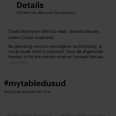
Details
Ontdek hier alles over het product.
Ovale betonnen tafel op maat, diverse kleuren,
stalen Conair onderstel.
Na jarenlang rond en vervolgens rechthoekig, is
nu de ovale tafel in opkomst. Door de afgeronde
hoeken is hij iets minder strak en formeel dan een
rechthoekige tafel, maar juist daardoor kunnen er
Lees meer
veel mensen aanschuiven: gezelligheid ten top!
#mytabledusud
Deel jouw meubel met ons!