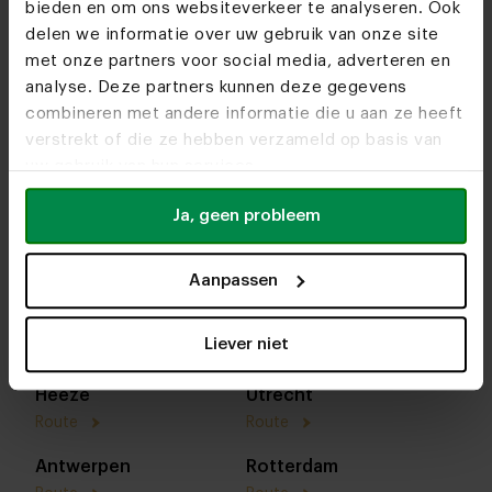
bieden en om ons websiteverkeer te analyseren. Ook
delen we informatie over uw gebruik van onze site
met onze partners voor social media, adverteren en
analyse. Deze partners kunnen deze gegevens
combineren met andere informatie die u aan ze heeft
verstrekt of die ze hebben verzameld op basis van
uw gebruik van hun services.
Ja, geen probleem
In onze woonwinkels kun je altijd terecht voor
interieuradvies, stof- en kleurstalen of om je favo
Aanpassen
designs te bekijken. We helpen je graag bij het
samenstellen van jouw meubel. Tot snel!
Liever niet
Heeze
Utrecht
Route
Route
Antwerpen
Rotterdam