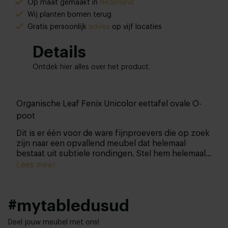
Op maat gemaakt in
Nederland
Wij planten bomen terug
Gratis persoonlijk
advies
op vijf locaties
Details
Ontdek hier alles over het product.
Organische Leaf Fenix Unicolor eettafel ovale O-
poot
Dit is er één voor de ware fijnproevers die op zoek
zijn naar een opvallend meubel dat helemaal
bestaat uit subtiele rondingen. Stel hem helemaal
zelf samen en match hem met de rest van je
Lees meer
interieur én je smaak.
#mytabledusud
Deel jouw meubel met ons!