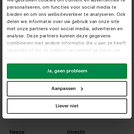
We gebruiken cookies om content en advertenties te
personaliseren, om functies voor social media te
bieden en om ons websiteverkeer te analyseren. Ook
delen we informatie over uw gebruik van onze site
met onze partners voor social media, adverteren en
analyse. Deze partners kunnen deze gegevens
combineren met andere informatie die u aan ze heeft
verstrekt of die ze hebben verzameld op basis van
uw gebruik van hun services.
Ja, geen probleem
Aanpassen
In onze woonwinkels kun je altijd terecht voor
interieuradvies, stof- en kleurstalen of om je favo
Liever niet
designs te bekijken. We helpen je graag bij het
samenstellen van jouw meubel. Tot snel!
Heeze
Utrecht