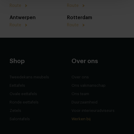
Route
Route
Antwerpen
Rotterdam
Route
Route
Shop
Over ons
Tweedekans meubels
Over ons
Eettafels
Ons vakmanschap
Ovale eettafels
Ons team
Ronde eettafels
Duurzaamheid
Zetels
Voor interieuradviseurs
Salontafels
Werken bij