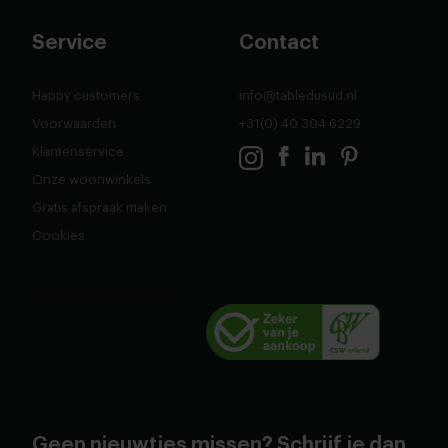
Service
Contact
Happy customers
info@tabledusud.nl
Voorwaarden
+31(0) 40 304 6229
Klantenservice
Onze woonwinkels
Gratis afspraak maken
Cookies
Geen nieuwtjes missen? Schrijf je dan