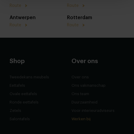
Route
Route
Antwerpen
Rotterdam
Route
Route
Shop
Over ons
Tweedekans meubels
Over ons
Eettafels
Ons vakmanschap
Ovale eettafels
Ons team
Ronde eettafels
Duurzaamheid
Zetels
Voor interieuradviseurs
Salontafels
Werken bij