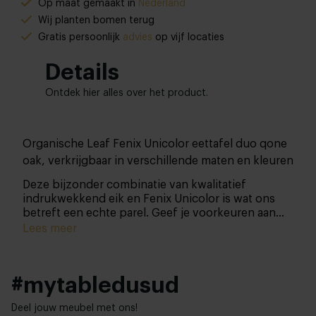
Op maat gemaakt in
Nederland
Wij planten bomen terug
Gratis persoonlijk
advies
op vijf locaties
Details
Ontdek hier alles over het product.
Organische Leaf Fenix Unicolor eettafel duo qone
oak, verkrijgbaar in verschillende maten en kleuren
Deze bijzonder combinatie van kwalitatief
indrukwekkend eik en Fenix Unicolor is wat ons
betreft een echte parel. Geef je voorkeuren aan
ons door zodat we onze handen uit de mouwen
Lees meer
kunnen steken in onze eigen werkplaats. We zijn
benieuwd naar je wensen!
#mytabledusud
Deel jouw meubel met ons!