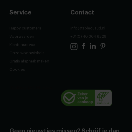
Service
Contact
Happy customers
info@tabledusud.nl
Voorwaarden
+31(0) 40 304 6229
Klantenservice
Onze woonwinkels
Gratis afspraak maken
Cookies
Geen nieuwtjes missen? Schrijf je dan