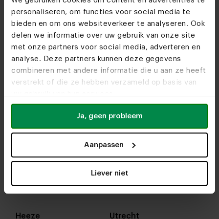
We gebruiken cookies om content en advertenties te
personaliseren, om functies voor social media te
bieden en om ons websiteverkeer te analyseren. Ook
delen we informatie over uw gebruik van onze site
met onze partners voor social media, adverteren en
analyse. Deze partners kunnen deze gegevens
combineren met andere informatie die u aan ze heeft
verstrekt of die ze hebben verzameld op basis van
uw gebruik van hun services.
Ja, geen probleem
Aanpassen
In onze woonwinkels kun je altijd terecht voor
interieuradvies, stof- en kleurstalen of om je favo
Liever niet
designs te bekijken. We helpen je graag bij het
samenstellen van jouw meubel. Tot snel!
Heeze
Utrecht