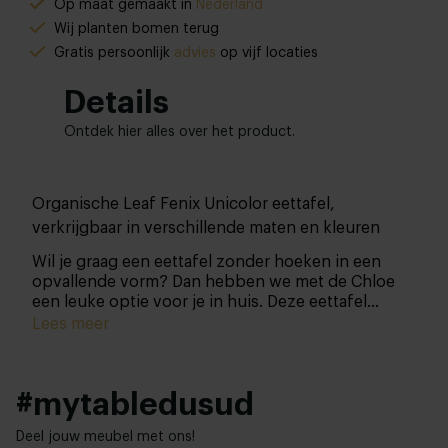
Op maat gemaakt in
Nederland
Wij planten bomen terug
Gratis persoonlijk
advies
op vijf locaties
Details
Ontdek hier alles over het product.
Organische Leaf Fenix Unicolor eettafel,
verkrijgbaar in verschillende maten en kleuren
Wil je graag een eettafel zonder hoeken in een
opvallende vorm? Dan hebben we met de Chloe
een leuke optie voor je in huis. Deze eettafel
combineert een Fenix Unicolor eettafel met een
Lees meer
eiken onderstel. Kortom, een echte eye-catcher die
je helemaal zelf samenstelt!
#mytabledusud
Deel jouw meubel met ons!