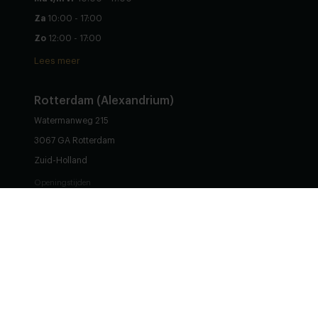
Za
10:00 - 17:00
Zo
12:00 - 17:00
Lees meer
Rotterdam (Alexandrium)
Watermanweg 215
3067 GA Rotterdam
Stel zelf samen
Zuid-Holland
Openingstijden
Ma
13:00 - 17:30
Di t/m vr
10:00 - 17:30
Za
10:00 - 17:30
Zo
12:00 - 17:00
Lees meer