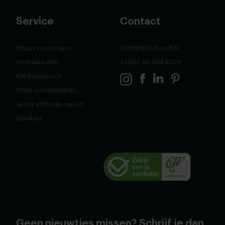
Service
Contact
Happy customers
info@tabledusud.nl
Voorwaarden
+31(0) 40 304 6229
Klantenservice
Onze woonwinkels
Gratis afspraak maken
Cookies
Geen nieuwtjes missen? Schrijf je dan