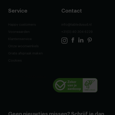
Service
Contact
Happy customers
info@tabledusud.nl
Voorwaarden
+31(0) 40 304 6229
Klantenservice
Onze woonwinkels
Gratis afspraak maken
Cookies
Geen nieuwtjes missen? Schrijf je dan