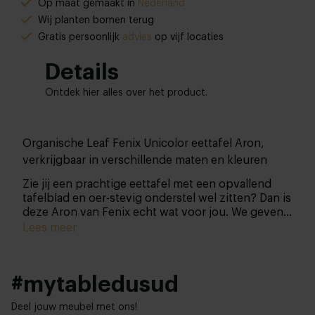
Op maat gemaakt in
Nederland
Wij planten bomen terug
Gratis persoonlijk
advies
op vijf locaties
Details
Ontdek hier alles over het product.
Organische Leaf Fenix Unicolor eettafel Aron,
verkrijgbaar in verschillende maten en kleuren
Zie jij een prachtige eettafel met een opvallend
tafelblad en oer-stevig onderstel wel zitten? Dan is
deze Aron van Fenix echt wat voor jou. We geven
je ook hier de mogelijkheid om je aanwinst van top
Lees meer
tot teen samen te stellen zodat je een vrijwel uniek
meubel in huis haalt.
#mytabledusud
Deel jouw meubel met ons!