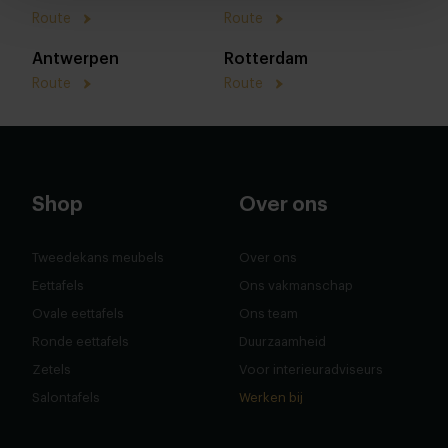
Route
Route
Antwerpen
Rotterdam
Route
Route
Shop
Over ons
Tweedekans meubels
Over ons
Eettafels
Ons vakmanschap
Ovale eettafels
Ons team
Ronde eettafels
Duurzaamheid
Zetels
Voor interieuradviseurs
Salontafels
Werken bij