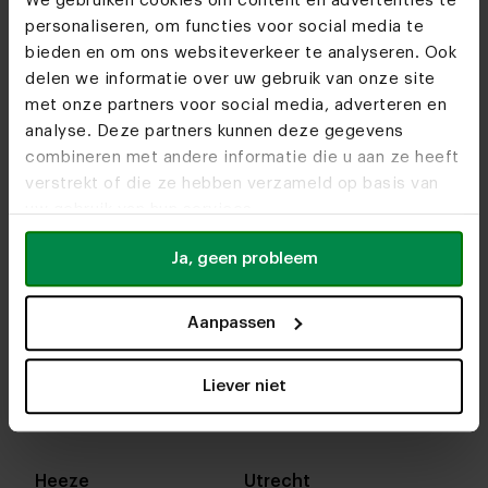
We gebruiken cookies om content en advertenties te
personaliseren, om functies voor social media te
bieden en om ons websiteverkeer te analyseren. Ook
delen we informatie over uw gebruik van onze site
met onze partners voor social media, adverteren en
analyse. Deze partners kunnen deze gegevens
combineren met andere informatie die u aan ze heeft
verstrekt of die ze hebben verzameld op basis van
uw gebruik van hun services.
Ja, geen probleem
Aanpassen
In onze woonwinkels kun je altijd terecht voor
interieuradvies, stof- en kleurstalen of om je favo
Liever niet
designs te bekijken. We helpen je graag bij het
samenstellen van jouw meubel. Tot snel!
Heeze
Utrecht