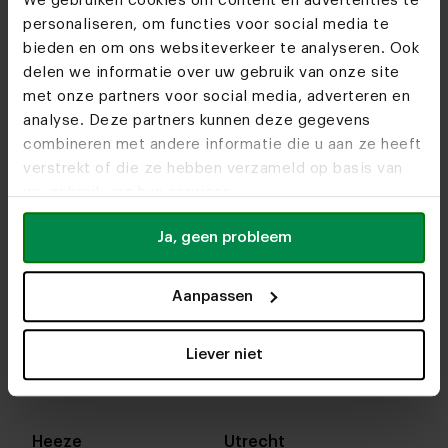
We gebruiken cookies om content en advertenties te
personaliseren, om functies voor social media te
bieden en om ons websiteverkeer te analyseren. Ook
delen we informatie over uw gebruik van onze site
met onze partners voor social media, adverteren en
analyse. Deze partners kunnen deze gegevens
combineren met andere informatie die u aan ze heeft
verstrekt of die ze hebben verzameld op basis van
uw gebruik van hun services.
Ja, geen probleem
Aanpassen
In onze woonwinkels kun je altijd terecht voor
interieuradvies, stof- en kleurstalen of om je favo
Liever niet
designs te bekijken. We helpen je graag bij het
samenstellen van jouw meubel. Tot snel!
Heeze
Utrecht