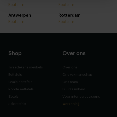
Route
Route
Antwerpen
Rotterdam
Route
Route
Shop
Over ons
Tweedekans meubels
Over ons
Eettafels
Ons vakmanschap
Ovale eettafels
Ons team
Ronde eettafels
Duurzaamheid
Zetels
Voor interieuradviseurs
Salontafels
Werken bij