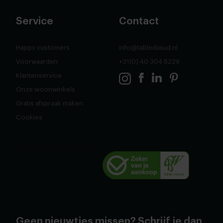
Service
Contact
Happy customers
info@tabledusud.nl
Voorwaarden
+31(0) 40 304 6229
Klantenservice
Onze woonwinkels
Gratis afspraak maken
Cookies
Geen nieuwtjes missen? Schrijf je dan