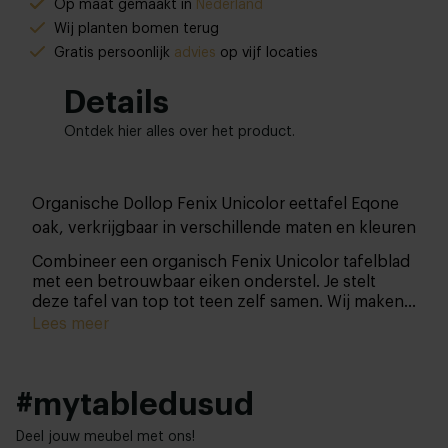
Op maat gemaakt in
Nederland
Wij planten bomen terug
Gratis persoonlijk
advies
op vijf locaties
Details
Ontdek hier alles over het product.
Organische Dollop Fenix Unicolor eettafel Eqone
oak, verkrijgbaar in verschillende maten en kleuren
Combineer een organisch Fenix Unicolor tafelblad
met een betrouwbaar eiken onderstel. Je stelt
deze tafel van top tot teen zelf samen. Wij maken
hem daarna voor je in onze eigen werkplaats.
Lees meer
#mytabledusud
Deel jouw meubel met ons!