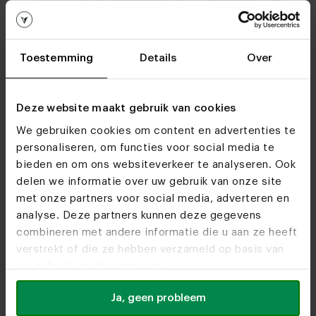
Toestemming
Details
Over
Deze website maakt gebruik van cookies
We gebruiken cookies om content en advertenties te
personaliseren, om functies voor social media te
bieden en om ons websiteverkeer te analyseren. Ook
delen we informatie over uw gebruik van onze site
met onze partners voor social media, adverteren en
analyse. Deze partners kunnen deze gegevens
Ontdek alles over onze woonwinkels.
combineren met andere informatie die u aan ze heeft
verstrekt of die ze hebben verzameld op basis van
Heeze
Utrecht
uw gebruik van hun services.
Route
Route
Ja, geen probleem
Antwerpen
Rotterdam