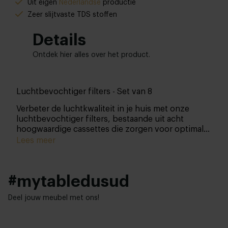
Uit eigen
Nederlandse
productie
Zeer slijtvaste TDS stoffen
Details
Ontdek hier alles over het product.
Luchtbevochtiger filters - Set van 8
Verbeter de luchtkwaliteit in je huis met onze
luchtbevochtiger filters, bestaande uit acht
hoogwaardige cassettes die zorgen voor optimale
bevochtiging. Deze filter set is uitgerust met een
Lees meer
anti-bacteriële formule die het water effectief
zuivert van bacteriën, zodat je altijd kunt genieten
van schone en frisse lucht.
#mytabledusud
Deel jouw meubel met ons!