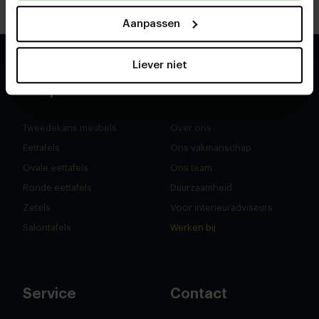
Route
Route
Aanpassen
Liever niet
Shop
Over ons
Tweedekans meubels
Over ons
Eettafels
Ons vakmanschap
Ovale eettafels
Ons team
Ronde eettafels
Duurzaamheid
Zetels
Voor interieuradviseurs
Salontafels
Werken bij
Service
Contact