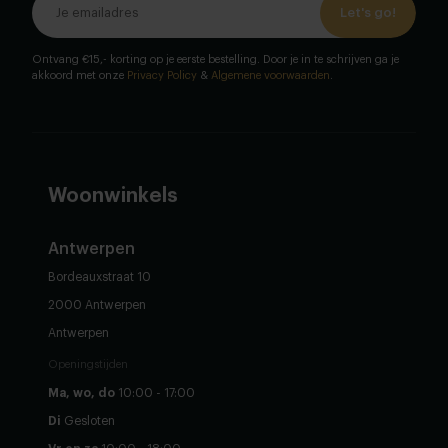
Let's go!
Ontvang €15,- korting op je eerste bestelling. Door je in te schrijven ga je
akkoord met onze
Privacy Policy
&
Algemene voorwaarden
.
Woonwinkels
Antwerpen
Bordeauxstraat 10
2000 Antwerpen
Antwerpen
Openingstijden
Ma, wo, do
10:00 - 17:00
Di
Gesloten