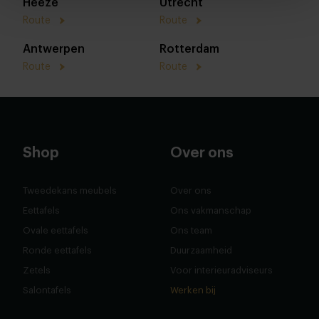
Heeze
Utrecht
Route
Route
Antwerpen
Rotterdam
Route
Route
Shop
Over ons
Tweedekans meubels
Over ons
Eettafels
Ons vakmanschap
Ovale eettafels
Ons team
Ronde eettafels
Duurzaamheid
Zetels
Voor interieuradviseurs
Salontafels
Werken bij