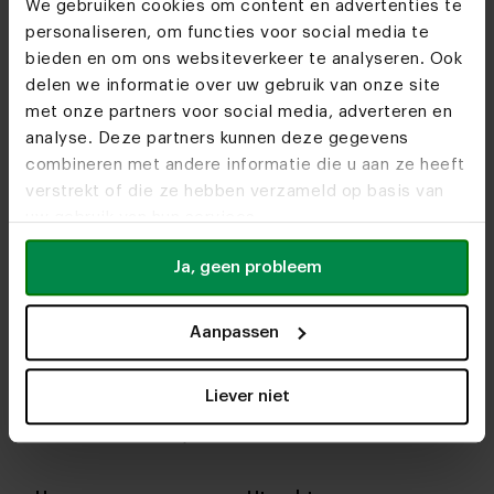
We gebruiken cookies om content en advertenties te
personaliseren, om functies voor social media te
bieden en om ons websiteverkeer te analyseren. Ook
delen we informatie over uw gebruik van onze site
met onze partners voor social media, adverteren en
analyse. Deze partners kunnen deze gegevens
combineren met andere informatie die u aan ze heeft
verstrekt of die ze hebben verzameld op basis van
uw gebruik van hun services.
Ja, geen probleem
Aanpassen
In onze woonwinkels kun je altijd terecht voor
interieuradvies, stof- en kleurstalen of om je favo
Liever niet
designs te bekijken. We helpen je graag bij het
samenstellen van jouw meubel. Tot snel!