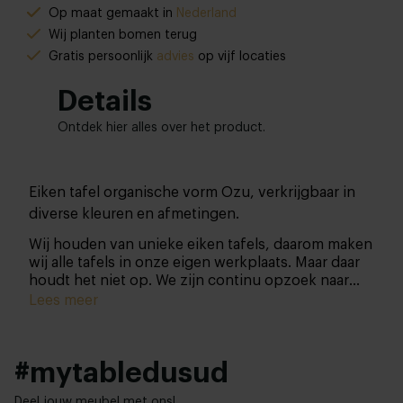
Op maat gemaakt in
Nederland
Wij planten bomen terug
Gratis persoonlijk
advies
op vijf locaties
Details
Ontdek hier alles over het product.
Eiken tafel organische vorm Ozu, verkrijgbaar in
diverse kleuren en afmetingen.
Wij houden van unieke eiken tafels, daarom maken
wij alle tafels in onze eigen werkplaats. Maar daar
houdt het niet op. We zijn continu opzoek naar
nieuwe en dus unieke designs… Zo vinden wij dat
Lees meer
organische vormen het interieur nóg mooier
maken! Vandaar dat we de bekende en toch
ietwat ‘standaard’ vormen even helemaal
#mytabledusud
achterwege hebben gelaten om tot een écht uniek
design te kunnen komen.
Deel jouw meubel met ons!