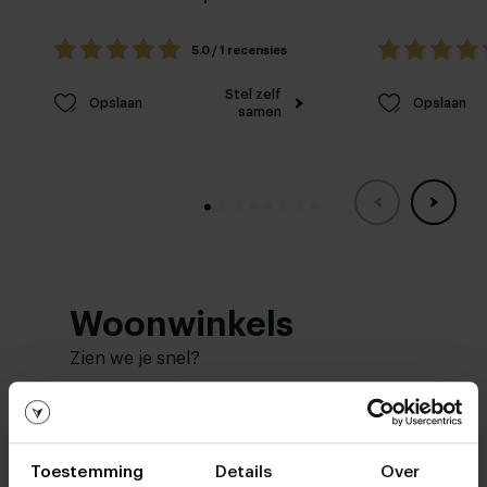
5.0 / 1 recensies
Stel zelf
Opslaan
Opslaan
samen
Woonwinkels
Zien we je snel?
Bezoek
onze woonwinkels
Toestemming
Details
Over