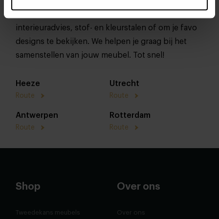
In onze woonwinkels kun je altijd terecht voor
interieuradvies, stof- en kleurstalen of om je favo
designs te bekijken. We helpen je graag bij het
samenstellen van jouw meubel. Tot snel!
Heeze
Utrecht
Route
Route
Antwerpen
Rotterdam
Route
Route
Shop
Over ons
Tweedekans meubels
Over ons