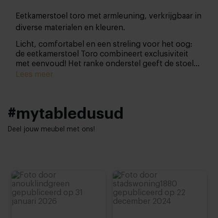
Eetkamerstoel toro met armleuning, verkrijgbaar in
diverse materialen en kleuren.
Licht, comfortabel en een streling voor het oog:
de eetkamerstoel Toro combineert exclusiviteit
met eenvoud! Het ranke onderstel geeft de stoel
een extra elegante touch. Dit designitem van
Lees meer
Mobitec is ontworpen voor optimaal zitcomfort,
zonder daarbij in te leveren op stijl.
#mytabledusud
Deel jouw meubel met ons!