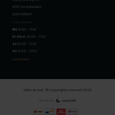
3067 GA Rotterdam
Zuid-Holland
Openingstijden
Ma
13:00 - 17:30
Di t/m vr
10:00 - 17:30
Za
10:00 - 17:30
Zo
12:00 - 17:00
Lees meer
Table du Sud - © Copyrights reserved 2026
We run on:
oneCORE
Zie winkelwagen
Doorgaan
Stel zelf samen