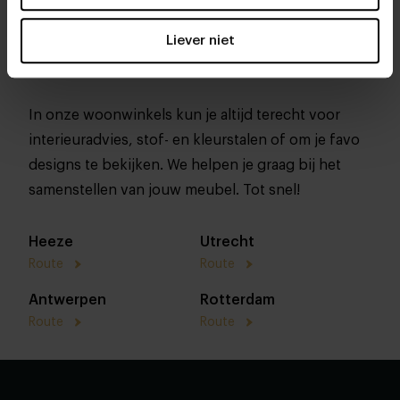
Liever niet
In onze woonwinkels kun je altijd terecht voor
interieuradvies, stof- en kleurstalen of om je favo
designs te bekijken. We helpen je graag bij het
samenstellen van jouw meubel. Tot snel!
Heeze
Utrecht
Route
Route
Antwerpen
Rotterdam
Route
Route