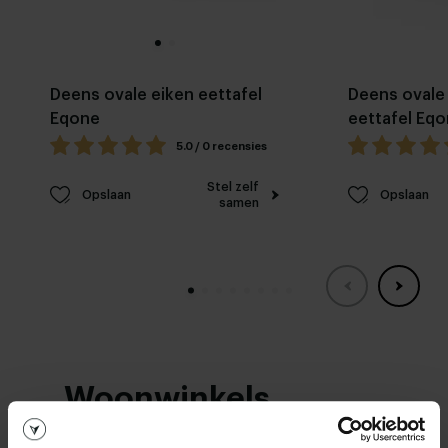
Deens ovale eiken eettafel
Deens ovale
Eqone
eettafel Eq
5.0 / 0 recensies
Stel zelf
Opslaan
Opslaan
samen
Woonwinkels
Zien we je snel?