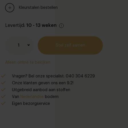
Kleurstalen bestellen
Levertijd:
10 - 13 weken
1
Stel zelf samen
Alleen online te bekijken
Vragen? Bel onze specialist: 040 304 6229
estel
hier
je stofstalen online, of bekijk ze in de winkel!
Onze klanten geven ons een 9.2!
Uitgebreid aanbod aan stoffen
Van
Nederlandse
bodem
Eigen bezorgservice