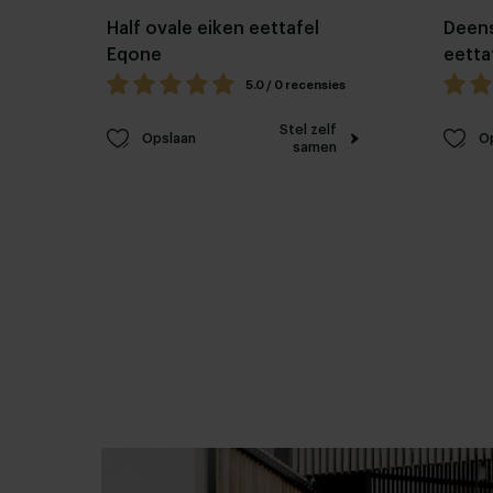
Half ovale eiken eettafel
Deens
Eqone
eetta
5.0 / 0 recensies
Stel zelf
Opslaan
O
samen