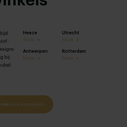
inkels
Heeze
Utrecht
tijd
Route
Route
stof-
designs
Antwerpen
Rotterdam
g bij
Route
Route
eubel.
zoek
onze woonwinkels