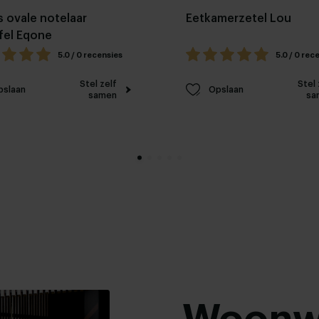
 ovale notelaar
Eetkamerzetel Lou
fel Eqone
5.0 / 0 recensies
5.0 / 0 rec
Stel zelf
Stel 
pslaan
Opslaan
samen
sa