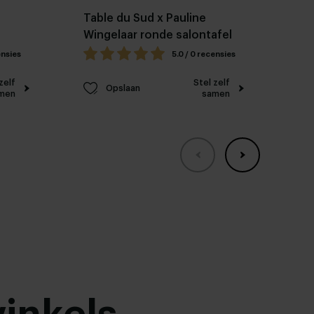
Table du Sud x Pauline
Ke
Wingelaar ronde salontafel
ensies
5.0 / 0 recensies
zelf
Stel zelf
Opslaan
men
samen