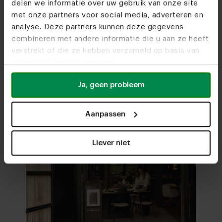
delen we informatie over uw gebruik van onze site
Do we see you soon?
Ontdek alle materialen en kleuren van
Eetkamerstoel Edu
met onze partners voor social media, adverteren en
Bekijk alle mogelijkheden
en maak jouw keuze
analyse. Deze partners kunnen deze gegevens
combineren met andere informatie die u aan ze heeft
Stel samen in 3D
verstrekt of die ze hebben verzameld op basis van
Bezoek
onze meubelwinkels
uw gebruik van hun services.
Ja, geen probleem
Aanpassen
Liever niet