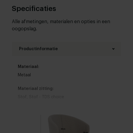
Specificaties
Alle afmetingen, materialen en opties in een
oogopslag.
Productinformatie
Materiaal:
Metaal
Materiaal zitting:
Stof
,
Stof - TDS choice
Kleur zitting:
Bruin
,
Blauw
,
Wit
,
Grijs
,
Zwart
,
Rood
,
Groen
,
Geel
,
Roze
,
Oranje
,
Paars
,
Beige
,
Goud