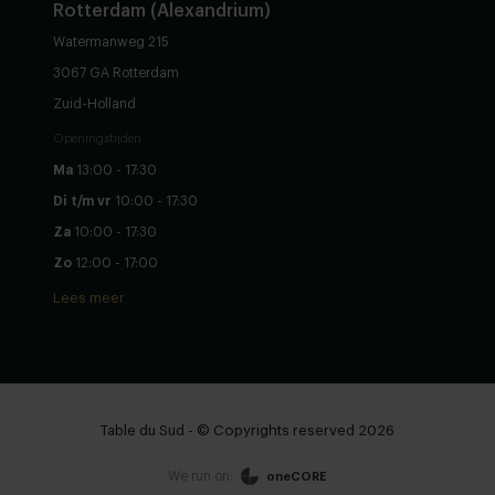
Rotterdam (Alexandrium)
Watermanweg 215
3067 GA Rotterdam
Zuid-Holland
Openingstijden
Ma
13:00 - 17:30
Di t/m vr
10:00 - 17:30
Za
10:00 - 17:30
Zo
12:00 - 17:00
Lees meer
Table du Sud - © Copyrights reserved 2026
We run on:
oneCORE