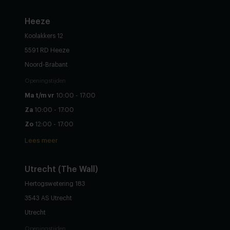
Heeze
Koolakkers 12
5591 RD Heeze
Noord-Brabant
Openingstijden
Ma t/m vr
10:00 - 17:00
Za
10:00 - 17:00
Zo
12:00 - 17:00
Lees meer
Utrecht (The Wall)
Hertogswetering 183
3543 AS Utrecht
Utrecht
Openingstijden