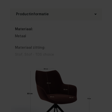
Productinformatie
Materiaal:
Metaal
Materiaal zitting:
Stof
,
Stof - TDS choice
Materiaal onderstel:
Eik
Kleur zitting:
Bruin
,
Blauw
,
Wit
,
Grijs
,
Zwart
,
Rood
,
Groen
,
Geel
,
Roze
,
Oranje
,
Paars
,
Beige
,
Goud
Armleuning: