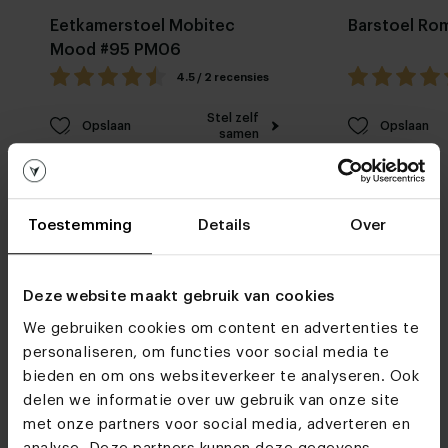
Eetkamerstoel Mobitec
Barstoel Ro
Mood #95 PM06
4.5 / 2 recensies
Stel zelf
Opslaan
Opslaan
samen
Toestemming
Details
Over
Deze website maakt gebruik van cookies
Meubelwinkels
We gebruiken cookies om content en advertenties te
personaliseren, om functies voor social media te
Do we see you soon?
bieden en om ons websiteverkeer te analyseren. Ook
delen we informatie over uw gebruik van onze site
Ontdek alle materialen en kleuren van
Eetkamerstoel
met onze partners voor social media, adverteren en
Dakota
Bezoek
Bekijk alle mogelijkheden
en maak jouw keuze