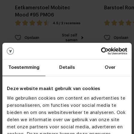
Eetkamerstoel Mobitec
Barstoel Ro
Mood #95 PM06
4.5 / 2 recensies
Stel zelf
Opslaan
Opslaan
samen
Toestemming
Details
Over
Deze website maakt gebruik van cookies
Meubelwinkels
We gebruiken cookies om content en advertenties te
personaliseren, om functies voor social media te
Do we see you soon?
bieden en om ons websiteverkeer te analyseren. Ook
delen we informatie over uw gebruik van onze site
Ontdek alle materialen en kleuren van
Eetkamerstoel Ayla
met onze partners voor social media, adverteren en
met arm
Bezoek
Bekijk alle mogelijkheden
en maak jouw keuze