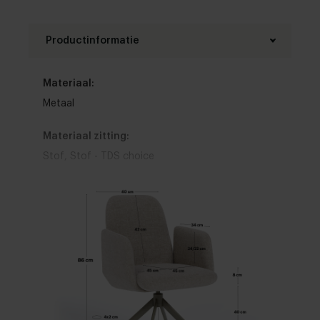
Productinformatie
Materiaal:
Metaal
Materiaal zitting:
Stof
,
Stof - TDS choice
Materiaal onderstel:
Eik
Kleur zitting:
Bruin
,
Blauw
,
Wit
,
Grijs
,
Zwart
,
Rood
,
Groen
,
Geel
,
Roze
,
Oranje
,
Paars
,
Beige
,
Goud
Armleuning: