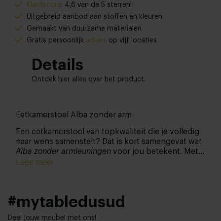
Klantscore
: 4,6 van de 5 sterren!
Uitgebreid aanbod aan stoffen en kleuren
Gemaakt van duurzame materialen
Gratis persoonlijk
advies
op vijf locaties
Details
Ontdek hier alles over het product.
Eetkamerstoel Alba zonder arm
Een eetkamerstoel van topkwaliteit die je volledig
naar wens samenstelt? Dat is kort samengevat wat
Alba zonder armleuningen
voor jou betekent. Met
een ruime keuze aan mogelijkheden stel je in een
Lees meer
handomdraai je nieuwe droomset samen.
#mytabledusud
Deel jouw meubel met ons!