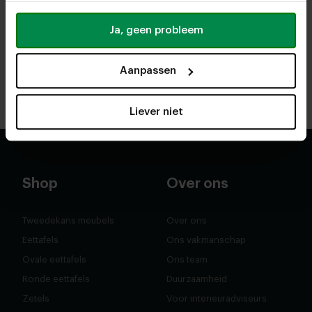
Ja, geen probleem
Heeze
Utrecht
Route
Route
Aanpassen
Antwerpen
Rotterdam
Route
Route
Liever niet
Shop
Over ons
Tweedekans meubels
Over ons
Eettafels
Ons vakmanschap
Ovale eettafels
Ons team
Ronde eettafels
Duurzaamheid
Zetels
Voor interieuradviseurs