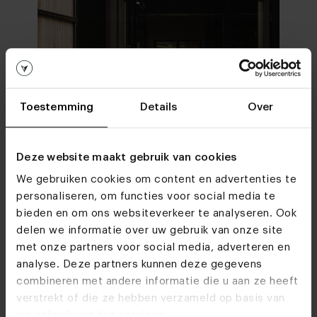
Toestemming
Details
Over
Deze website maakt gebruik van cookies
We gebruiken cookies om content en advertenties te
personaliseren, om functies voor social media te
bieden en om ons websiteverkeer te analyseren. Ook
delen we informatie over uw gebruik van onze site
met onze partners voor social media, adverteren en
In onze woonwinkels kun je altijd terecht voor
analyse. Deze partners kunnen deze gegevens
interieuradvies, stof- en kleurstalen of om je favo
combineren met andere informatie die u aan ze heeft
designs te bekijken. We helpen je graag bij het
verstrekt of die ze hebben verzameld op basis van
samenstellen van jouw meubel. Tot snel!
uw gebruik van hun services.