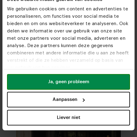
We gebruiken cookies om content en advertenties te
personaliseren, om functies voor social media te
bieden en om ons websiteverkeer te analyseren. Ook
Meubelwinkels
delen we informatie over uw gebruik van onze site
Ontdek alle materialen en kleuren van
Zetel Muse
met onze partners voor social media, adverteren en
Do we see you soon?
Bekijk alle mogelijkheden
en maak jouw keuze
analyse. Deze partners kunnen deze gegevens
combineren met andere informatie die u aan ze heeft
Stel samen in 3D
verstrekt of die ze hebben verzameld op basis van
Bezoek
onze meubelwinkels
uw gebruik van hun services.
Ja, geen probleem
Aanpassen
Liever niet