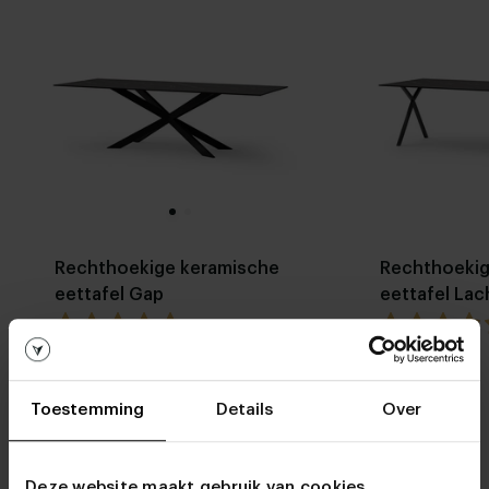
Rechthoekige keramische
Rechthoekig
eettafel Gap
eettafel La
5.0 / 1 recensies
Stel zelf
Opslaan
Opslaan
samen
Toestemming
Details
Over
Deze website maakt gebruik van cookies