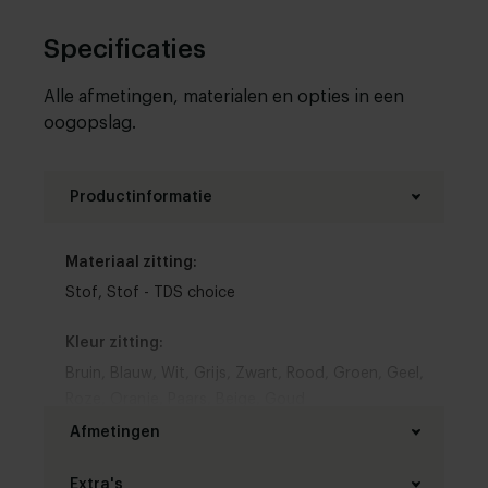
Specificaties
Alle afmetingen, materialen en opties in een
oogopslag.
Productinformatie
Materiaal zitting:
Stof
,
Stof - TDS choice
Kleur zitting:
Bruin
,
Blauw
,
Wit
,
Grijs
,
Zwart
,
Rood
,
Groen
,
Geel
,
Roze
,
Oranje
,
Paars
,
Beige
,
Goud
Afmetingen
Type zetel:
Hoekzetel
,
Zitbank
Extra's