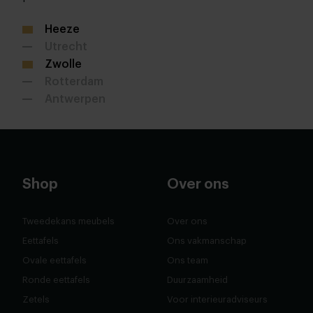
Heeze
Utrecht
Zwolle
Rotterdam
Antwerpen
Shop
Over ons
Tweedekans meubels
Over ons
Eettafels
Ons vakmanschap
Ovale eettafels
Ons team
Ronde eettafels
Duurzaamheid
Zetels
Voor interieuradviseurs