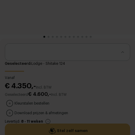
Geselecteerd
Lodge - Shitake 124
Vanaf
€ 4.350,-
Incl. BTW
€ 4.600,-
Geselecteerd
Incl. BTW
Kleurstalen bestellen
Download prijzen & afmetingen
Levertijd:
8 - 11 weken
Stel zelf samen