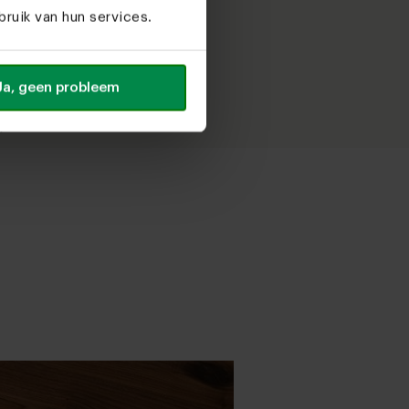
ruik van hun services.
toel
Ja, geen probleem
elf
n