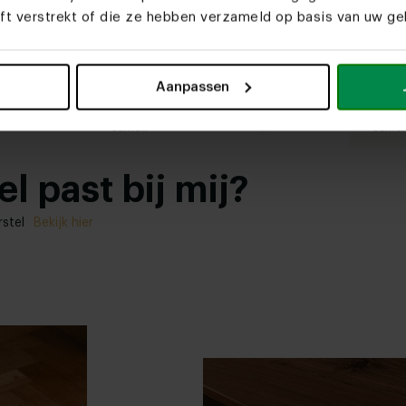
eft verstrekt of die ze hebben verzameld op basis van uw geb
Deens ovale eiken
Eetkamers
eettafel Ludovic
Decio
Aanpassen
Stel zelf
Stel z
samen
same
l past bij mij?
rstel
Bekijk hier