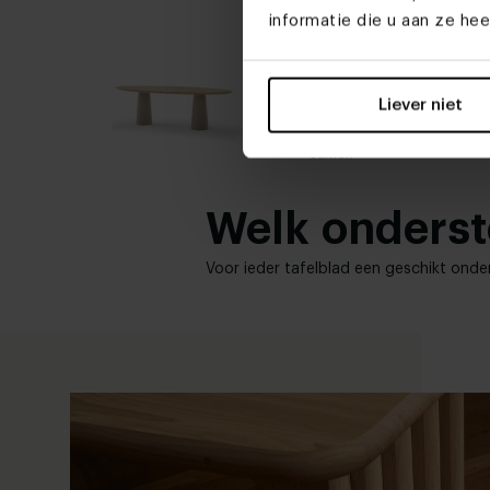
informatie die u aan ze he
Ovale eiken
eettafel Duo Qone
Liever niet
Stel zelf
samen
Welk onderste
Voor ieder tafelblad een geschikt onde