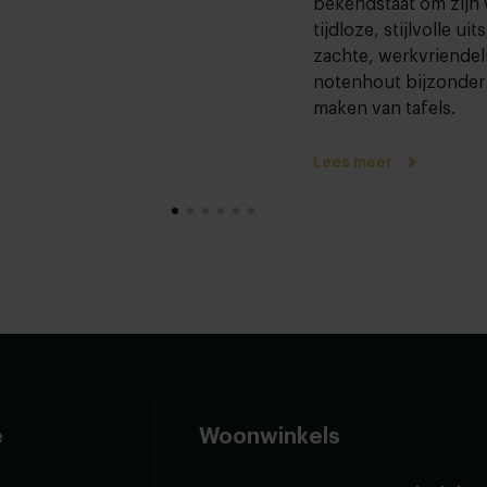
bekendstaat om zijn 
tijdloze, stijlvolle uit
zachte, werkvriendeli
notenhout bijzonder 
maken van tafels.
Lees meer
e
Woonwinkels