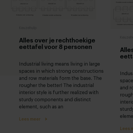
Keuzehulp
Keuzeh
Alles over je rechthoekige
eettafel voor 8 personen
Alle
eett
Industrial living means living in large
spaces in which strong constructions
Indust
and row materials form the base. The
space
rougher the better! The industrial
and r
interior style is further realized with
rough
sturdy components and distinct
interi
element, such as an
sturd
eleme
Lees meer
Lees 