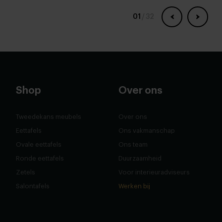
01
/
32
Shop
Over ons
Tweedekans meubels
Over ons
Eettafels
Ons vakmanschap
Ovale eettafels
Ons team
Ronde eettafels
Duurzaamheid
Zetels
Voor interieuradviseurs
Salontafels
Werken bij