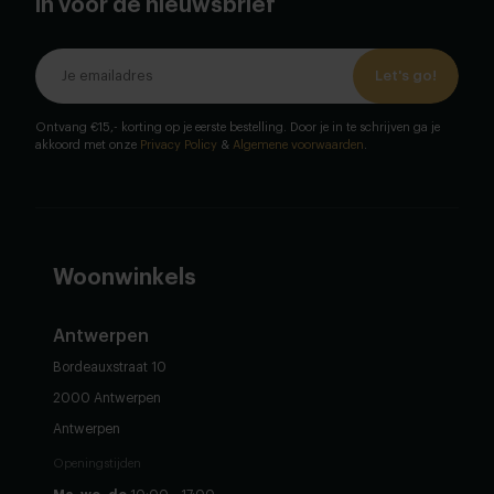
in voor de nieuwsbrief
Let's go!
Ontvang €15,- korting op je eerste bestelling. Door je in te schrijven ga je
akkoord met onze
Privacy Policy
&
Algemene voorwaarden
.
Woonwinkels
Antwerpen
Bordeauxstraat 10
2000 Antwerpen
Antwerpen
Openingstijden