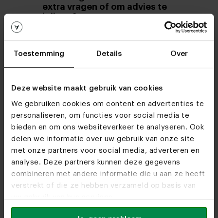
extra vragen of om advies te
krijgen?
Dat kan zeker. In onze showrooms staan
we voor je klaar om je te helpen met het
doorhakken van de laatste knopen. Ook
Toestemming
Details
Over
ben je van harte welkom om ‘gewoon’
een rondje te lopen om jezelf te
inspireren. Voor een bezoek aan één van
Deze website maakt gebruik van cookies
onze
showrooms
hoef je geen afspraak
We gebruiken cookies om content en advertenties te
te maken. Voor een snelle vraag kun je
personaliseren, om functies voor social media te
uiteraard contact opnemen met onze
bieden en om ons websiteverkeer te analyseren. Ook
klantenservice.
delen we informatie over uw gebruik van onze site
met onze partners voor social media, adverteren en
Verkopen jullie naast
analyse. Deze partners kunnen deze gegevens
boomstamtafels ook andere
combineren met andere informatie die u aan ze heeft
meubels waarvoor jullie
boomstam gebruiken?
verstrekt of die ze hebben verzameld op basis van
Jazeker! We maken ook
salontafels
met
uw gebruik van hun services.
een boomstam tafelblad.