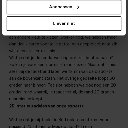
tafel. Aan de details besteden we dus veel aandacht. Bij
Aanpassen
je aankoop krijg je daarom de mogelijkheid om je
persoonlijke specificaties door te geven. Denk hierbij
Liever niet
bijvoorbeeld aan de kleur van je tafelblad. Naast kiezen
voor de klassieke houtkleur, is het ook mogelijk om voor
een andere kleur te kiezen. Sterker nog, we hebben meer
dan tien kleuren voor je in petto. Van deep black naar silk
white en alles ertussenin.
Wist je dat je de randafwerking ook zelf kunt bepalen?
Zo kun je voor een ‘normale’ rand kiezen. Maar dat is niet
alles. Bij de facetrand laten we 12mm van de bladdikte
aan de bovenkant staan. Het overige gedeelte loopt 60
graden naar binnen. Tot slot hebben we ook nog een 20
graden rand waarbij, je raadt het al, de rand 20 graden
naar binnen loopt.
2D interieuradvies van onze experts
Wist je dat je bij Table du Sud ook terecht kunt voor
passend 2D interieuradvies op maat? In een