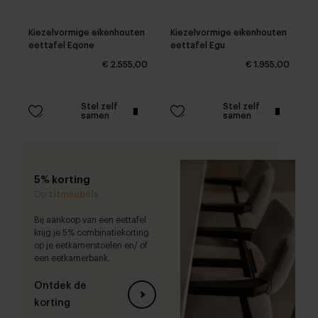
Kiezelvormige eikenhouten
Kiezelvormige eikenhouten
eettafel Eqone
eettafel Egu
€ 2.555,00
€ 1.955,00
Stel zelf
Stel zelf
samen
samen
5% korting
Op
zitmeubels
Bij aankoop van een eettafel
krijg je 5% combinatiekorting
op je eetkamerstoelen en/ of
een eetkamerbank.
Ontdek de
korting