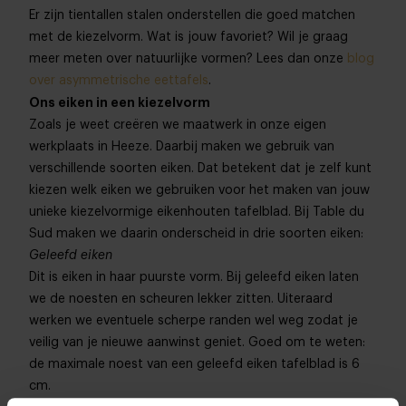
Er zijn tientallen stalen onderstellen die goed matchen
met de kiezelvorm. Wat is jouw favoriet? Wil je graag
meer meten over natuurlijke vormen? Lees dan onze
blog
over asymmetrische eettafels
.
Ons eiken in een kiezelvorm
Zoals je weet creëren we maatwerk in onze eigen
werkplaats in Heeze. Daarbij maken we gebruik van
verschillende soorten eiken. Dat betekent dat je zelf kunt
kiezen welk eiken we gebruiken voor het maken van jouw
unieke kiezelvormige eikenhouten tafelblad. Bij Table du
Sud maken we daarin onderscheid in drie soorten eiken:
Geleefd eiken
Dit is eiken in haar puurste vorm. Bij geleefd eiken laten
we de noesten en scheuren lekker zitten. Uiteraard
werken we eventuele scherpe randen wel weg zodat je
veilig van je nieuwe aanwinst geniet. Goed om te weten:
de maximale noest van een geleefd eiken tafelblad is 6
cm.