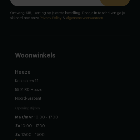
Ontvang €15,- korting op je eerste bestelling. Door je in te schrijven ga je
akkoord met onze
Privacy Policy
&
Algemene voorwaarden
.
Woonwinkels
Heeze
Koolakkers 12
5591 RD Heeze
Noord-Brabant
Openingstijden
Ma t/m vr
10:00 - 17:00
Za
10:00 - 17:00
Zo
12:00 - 17:00