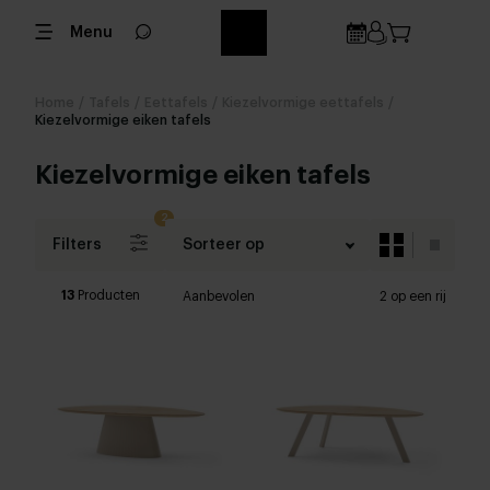
Menu
Home
/
Tafels
/
Eettafels
/
Kiezelvormige eettafels
/
Kiezelvormige eiken tafels
Kiezelvormige eiken tafels
Filters
Sorteer op
13
Producten
Aanbevolen
2 op een rij